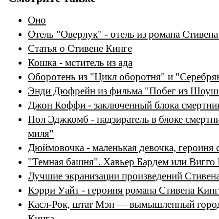
Оно
Отель "Оверлук" - отель из романа Стивен
Статья о Стивене Кинге
Кошка - мститель из ада
Оборотень из "Цикл оборотня" и "Серебря
Энди Дюфрейн из фильма "Побег из Шоуш
Джон Коффи - заключенный блока смертник
Пол Эджкомб - надзиратель в блоке смертн
миля"
Дюймовочка - маленькая девочка, героиня с
"Темная башня". Хавьер Бардем или Вигго
Лучшие экранизации произведений Стивена
Кэрри Уайт - героиня романа Стивена Кин
Касл-Рок, штат Мэн — вымышленный город
Кинга