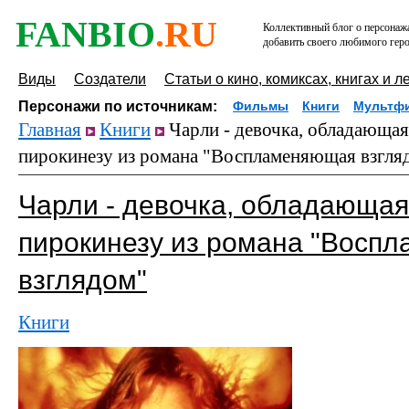
FANBIO
.RU
Коллективный блог о персонажа
добавить своего любимого геро
Виды
Создатели
Статьи о кино, комиксах, книгах и л
Персонажи по источникам:
Фильмы
Книги
Мультф
Главная
Книги
Чарли - девочка, обладающа
пирокинезу из романа "Воспламеняющая взгля
Чарли - девочка, обладающая
пирокинезу из романа "Восп
взглядом"
Книги