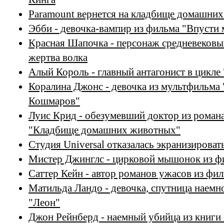
Paramount вернется на кладбище домашни
Эбби - девочка-вампир из фильма "Впусти 
Красная Шапочка - персонаж средневековых
жертва волка
Алый Король - главный антагонист в цикле
Коралина Джонс - девочка из мультфильма 
Кошмаров"
Луис Крид - обезумевший доктор из роман
"Кладбище домашних животных"
Студия Universal отказалась экранизиров
Мистер Джинглс - цирковой мышонок из фи
Саттер Кейн - автор романов ужасов из фил
Матильда Ландо - девочка, спутница наемн
"Леон"
Джон Рейнберд - наемный убийца из книги