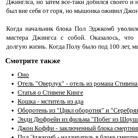
Джинглса, но затем все-таки добился своего и 
был вне себя от горя, но мышонка оживил Джо
Когда начальник блока Пол Эджкомб уволилс
мистера Джингса с собой. Оказалось, чт
долгую жизнь. Когда Полу было под 100 лет, 
Смотрите также
Оно
Отель "Оверлук" - отель из романа Стивен
Статья о Стивене Кинге
Кошка - мститель из ада
Оборотень из "Цикл оборотня" и "Серебря
Энди Дюфрейн из фильма "Побег из Шоуш
Джон Коффи - заключенный блока смертник
Пол Эджкомб - надзиратель в блоке смертн