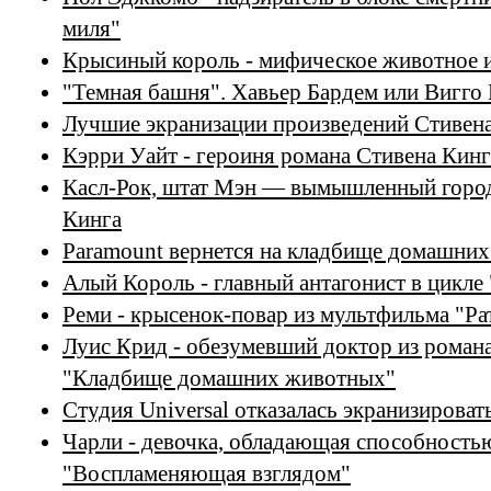
миля"
Крысиный король - мифическое животное и
"Темная башня". Хавьер Бардем или Вигго
Лучшие экранизации произведений Стивена
Кэрри Уайт - героиня романа Стивена Кин
Касл-Рок, штат Мэн — вымышленный город
Кинга
Paramount вернется на кладбище домашни
Алый Король - главный антагонист в цикле
Реми - крысенок-повар из мультфильма "Ра
Луис Крид - обезумевший доктор из роман
"Кладбище домашних животных"
Студия Universal отказалась экранизиров
Чарли - девочка, обладающая способностью
"Воспламеняющая взглядом"