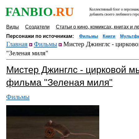
FANBIO
.RU
Коллективный блог о персонажа
добавить своего любимого геро
Виды
Создатели
Статьи о кино, комиксах, книгах и л
Персонажи по источникам:
Фильмы
Книги
Мультф
Главная
Фильмы
Мистер Джинглс - цирково
"Зеленая миля"
Мистер Джинглс - цирковой м
фильма "Зеленая миля"
Фильмы