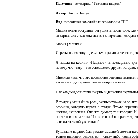
Источник:
телесериал "Реальные пацаны"
Автор:
Антон Зайцев
Вид:
персонажи комедийных сериалов на ТНТ
Машка очень доступная девушка и, после того, как 
из серий, она стала кокетничать с парнями, которые 
Мария (Машка):
Играть современную девушку гораздо интереснее, ч
Я пошла на кастинг «Пацанов» и, неожиданно для 
потому что театр – это совершенно другая история, 
Мне нравится, что это абсолютно реальная история, 
какую-нибудь героиню восемнадцатого века.
Нас каждый день такие пацаны и девчонки окружают
В театре у меня была роль, очень похожая на то, ч
героиню, которую играла в театре. Что-то перетя
честная, искренняя. Она что думает, то и говорит. И 
понятна и симпатична. Что мне в ней не нравится, так
выглядеть такой уж плаксой.
Буквально на днях был ужасно смешной момент на с
только начинали целоваться – сразу либо лаяли соб