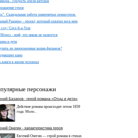
имора - гордость земли вятской
вращение героя
ос". Скандальная работа знаменитых режиссеров.
мный Рыцарь» - проект, который охватил весь мир
год / Give-It-a-Year
 Мороз - миф, что никак не развеется
лама и дети
упать ли лицензионные копии фильмов?
одняшнее кино
ь книги в жизни человека
пулярные персонажи
ений Базаров - герой романа «Отцы и дети»
Действие романа происходит летом 1859
года. Моло...
ений Онегин - характеристика героя
Евгений Онегин — герой романа в стихах