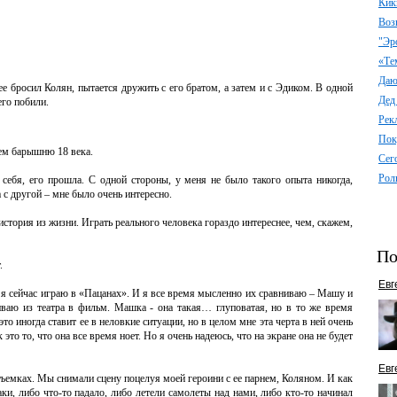
Кик
Воз
"Эр
«Те
Даю 
ее бросил Колян, пытается дружить с его братом, а затем и с Эдиком. В одной
Дед
его побили.
Рек
Пок
ем барышню 18 века.
Сег
Рол
себя, его прошла. С одной стороны, у меня не было такого опыта никогда,
а с другой – мне было очень интересно.
история из жизни. Играть реального человека гораздо интереснее, чем, скажем,
По
.
Евг
то я сейчас играю в «Пацанах». И я все время мысленно их сравниваю – Машу и
гиваю из театра в фильм. Машка - она такая… глуповатая, но в то же время
это иногда ставит ее в неловкие ситуации, но в целом мне эта черта в ней очень
 это то, что она все время ноет. Но я очень надеюсь, что на экране она не будет
Евг
ъемках. Мы снимали сцену поцелуя моей героини с ее парнем, Коляном. И как
аки, либо что-то падало, либо летели самолеты над нами, либо кто-то начинал