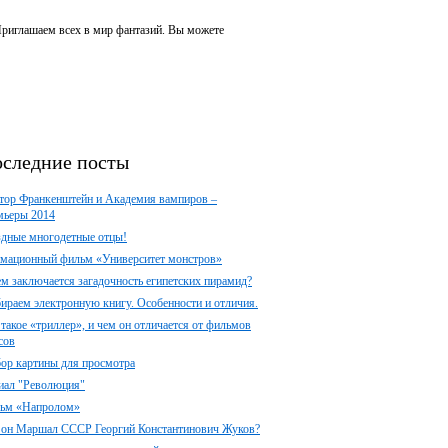
 Приглашаем всех в мир фантазий. Вы можете
следние посты
тор Франкенштейн и Академия вампиров –
мьеры 2014
здные многодетные отцы!
мационный фильм «Университет монстров»
ем заключается загадочность египетских пирамид?
ираем электронную книгу. Особенности и отличия.
 такое «триллер», и чем он отличается от фильмов
сов
ор картины для просмотра
иал "Революция"
ьм «Напролом»
 он Маршал СССР Георгий Константинович Жуков?