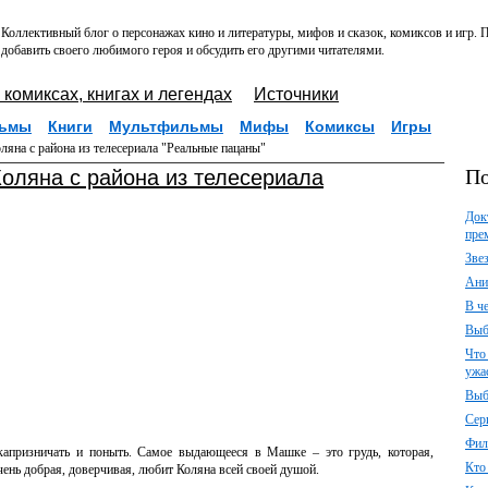
Коллективный блог о персонажах кино и литературы, мифов и сказок, комиксов и игр.
добавить своего любимого героя и обсудить его другими читателями.
 комиксах, книгах и легендах
Источники
ьмы
Книги
Мультфильмы
Мифы
Комиксы
Игры
на с района из телесериала "Реальные пацаны"
По
оляна с района из телесериала
Док
пре
Зве
Ани
В ч
Выб
Что
ужа
Выб
Сер
Фил
капризничать и поныть. Самое выдающееся в Машке – это грудь, которая,
Кто
ень добрая, доверчивая, любит Коляна всей своей душой.