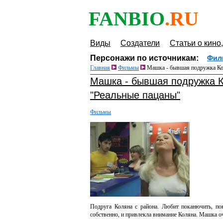
FANBIO
.RU
Виды
Создатели
Статьи о кино,
Персонажи по источникам:
Фил
Главная
Фильмы
Машка - бывшая подружка Коля
Машка - бывшая подружка К
"Реальные пацаны"
Фильмы
Подруга Коляна с района. Любит поканючить, по
собственно, и привлекла внимание Коляна. Машка оч