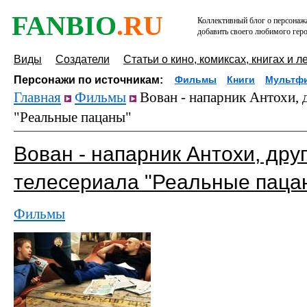
FANBIO
.RU
Коллективный блог о персонажа
добавить своего любимого геро
Виды
Создатели
Статьи о кино, комиксах, книгах и л
Персонажи по источникам:
Фильмы
Книги
Мультф
Главная
Фильмы
Вован - напарник Антохи, д
"Реальные пацаны"
Вован - напарник Антохи, дру
телесериала "Реальные паца
Фильмы