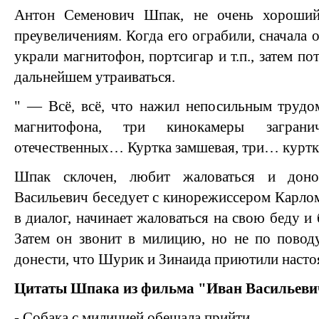
Антон Семенович Шпак, не очень хороший
преувеличениям. Когда его ограбили, сначала о
украли магнитофон, портсигар и т.п., затем пот
дальнейшем утраиваться.
" — Всё, всё, что нажил непосильным трудо
магнитофона, три кинокамеры заграни
отечественных… Куртка замшевая, три… куртки
Шпак склочен, любит жаловаться и доно
Васильевич беседует с кинорежиссером Карло
в диалог, начинает жаловаться на свою беду и 
Затем он звонит в милицию, но не по повод
донести, что Шурик и Зинаида приютили насто
Цитаты Шпака из фильма "Иван Васильеви
- Собака с милицией обещала прийти.