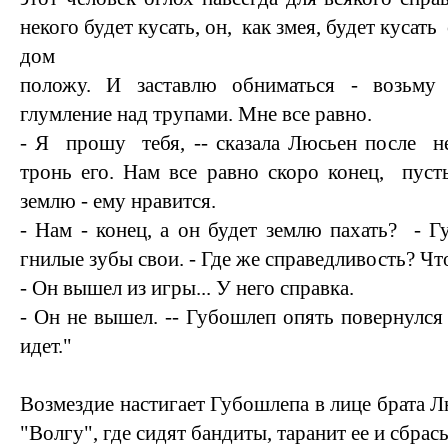
некого будет кусать, он, как змея, будет кусать 
дом
положу. И заставлю обниматься - возьму
глумление над трупами. Мне все равно.
- Я прошу тебя, -- сказала Люсьен после н
тронь его. Нам все равно скоро конец, пус
землю - ему нравится.
- Нам - конец, а он будет землю пахать? - Г
гнилые зубы свои. - Где же справедливость? Чт
- Он вышел из игры... У него справка.
- Он не вышел. -- Губошлеп опять повернулся
идет."
Возмездие настигает Губошлепа в лице брата Л
"Волгу", где сидят бандиты, таранит ее и сбрасы