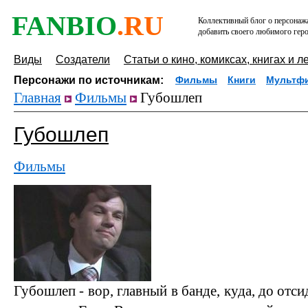
FANBIO
.RU
Коллективный блог о персонажа
добавить своего любимого геро
Виды
Создатели
Статьи о кино, комиксах, книгах и л
Персонажи по источникам:
Фильмы
Книги
Мультф
Главная
Фильмы
Губошлеп
Губошлеп
Фильмы
Губошлеп - вор, главный в банде, куда, до отс