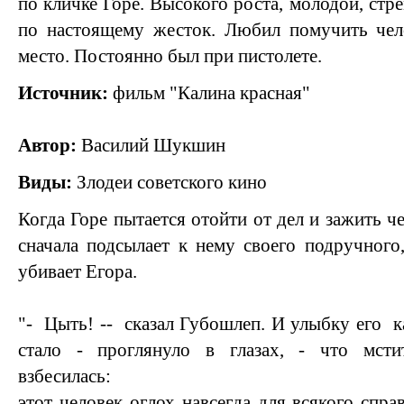
по кличке Горе. Высокого роста, молодой, стр
по настоящему жесток. Любил помучить чело
место. Постоянно был при пистолете.
Источник:
фильм "Калина красная"
Автор:
Василий Шукшин
Виды:
Злодеи советского кино
Когда Горе пытается отойти от дел и зажить 
сначала подсылает к нему своего подручного,
убивает Егора.
"- Цыть! -- сказал Губошлеп. И улыбку его к
стало - проглянуло в глазах, - что мсти
взбесилась:
этот человек оглох навсегда для всякого спра