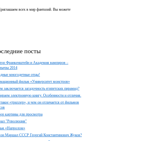
 Приглашаем всех в мир фантазий. Вы можете
следние посты
тор Франкенштейн и Академия вампиров –
мьеры 2014
здные многодетные отцы!
мационный фильм «Университет монстров»
ем заключается загадочность египетских пирамид?
ираем электронную книгу. Особенности и отличия.
 такое «триллер», и чем он отличается от фильмов
сов
ор картины для просмотра
иал "Революция"
ьм «Напролом»
 он Маршал СССР Георгий Константинович Жуков?