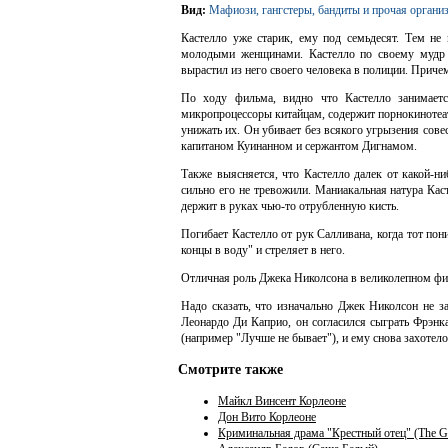
Вид:
Мафиози, гангстеры, бандиты и прочая органи
Кастелло уже старик, ему под семьдесят. Тем не 
молодыми женщинами. Кастелло по своему мудр 
вырастил из него своего человека в полиции. Причем,
По ходу фильма, видно что Кастелло занимаетс
микропроцессоры китайцам, содержит порнокинотеатр
унижать их. Он убивает без всякого угрызения сове
капитаном Куинанном и сержантом Дигнамом.
Также выясняется, что Кастелло далек от какой-ни
сильно его не тревожили. Маниакальная натура Кас
держит в руках чью-то отрубленную кисть.
Погибает Кастелло от рук Салливана, когда тот по
концы в воду" и стреляет в него.
Отличная роль Джека Николсона в великолепном фи
Надо сказать, что изначально Джек Николсон не з
Леонардо Ди Каприо, он согласился сыграть Фрэнк
(например "Лучше не бывает"), и ему снова захотело
Смотрите также
Майкл Винсент Корлеоне
Дон Вито Корлеоне
Криминальная драма "Крестный отец" (The Go