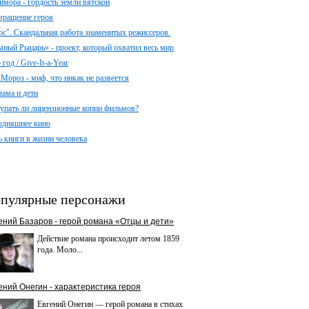
имора - гордость земли вятской
вращение героя
ос". Скандальная работа знаменитых режиссеров.
мный Рыцарь» - проект, который охватил весь мир
год / Give-It-a-Year
 Мороз - миф, что никак не развеется
лама и дети
упать ли лицензионные копии фильмов?
одняшнее кино
ь книги в жизни человека
пулярные персонажи
ений Базаров - герой романа «Отцы и дети»
Действие романа происходит летом 1859
года. Моло...
ений Онегин - характеристика героя
Евгений Онегин — герой романа в стихах