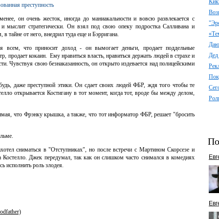
Кик
зованная преступность
Воз
менее, он очень жесток, иногда до маниакальности и вовсю развлекается с
"Эр
и мыслит стратегически. Он взял под свою опеку подростка Салливана и
«Те
 в тайне от него, внедрил туда еще и Бэрригана.
Даю 
я всем, что приносит доход - он вымогает деньги, продает поддельные
Дед
, продает кокаин. Ему нравиться власть, нравиться держать людей в страхе и
сти. Чувствуя свою безнаказанность, он открыто издевается над полицейскими
Рек
Пок
будь, даже преступной этики. Он сдает своих людей ФБР, ждя того чтобы те
Сег
телло открывается Костигану в тот момент, когда тот, вроде бы между делом,
Рол
нимая, что Фрэнку крышка, а также, что тот информатор ФБР, решает "бросить
льме.
По
ахотел сниматься в "Отступниках", но после встречи с Мартином Скорсезе и
Евг
а Костелло. Джек передумал, так как он слишком часто снимался в комедиях
сь исполнить роль злодея.
Евг
dfather)