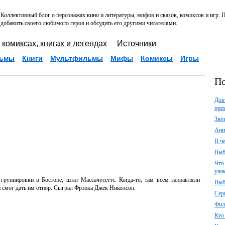
Коллективный блог о персонажах кино и литературы, мифов и сказок, комиксов и игр.
добавить своего любимого героя и обсудить его другими читателями.
 комиксах, книгах и легендах
Источники
ьмы
Книги
Мультфильмы
Мифы
Комиксы
Игры
По
Док
пре
Зве
Ани
В ч
Выб
Что
ужа
группировки в Бостоне, штат Массачусеттс. Когда-то, там всем заправляли
Выб
й смог дать им отпор. Сыграл Фрэнка Джек Николсон.
Сер
Фил
Кто