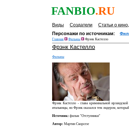
FANBIO
.RU
Виды
Создатели
Статьи о кино,
Персонажи по источникам:
Фил
Главная
Фильмы
Фрэнк Кастелло
Фрэнк Кастелло
Фильмы
Фрэнк Кастелло - глава криминальной ирландской 
итальянцы, но Фрэнк оказался тем лидером, которы
Источник:
фильм "Отступники"
Автор:
Мартин Скорсезе