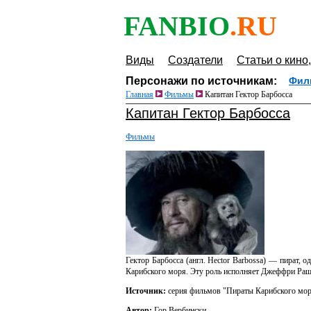
FANBIO
.RU
Виды
Создатели
Статьи о кино,
Персонажи по источникам:
Фил
Главная
Фильмы
Капитан Гектор Барбосса
Капитан Гектор Барбосса
Фильмы
Гектор Барбосса (англ. Hector Barbossa) — пират, 
Карибского моря. Эту роль исполняет Джеффри Раш.
Источник:
серия фильмов "Пираты Карибского мо
Автор:
Гор Вербински