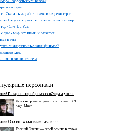
имора - гордость земли вятской
вращение героя
ос". Скандальная работа знаменитых режиссеров.
мный Рыцарь» - проект, который охватил весь мир
год / Give-It-a-Year
 Мороз - миф, что никак не развеется
лама и дети
упать ли лицензионные копии фильмов?
одняшнее кино
ь книги в жизни человека
пулярные персонажи
ений Базаров - герой романа «Отцы и дети»
Действие романа происходит летом 1859
года. Моло...
ений Онегин - характеристика героя
Евгений Онегин — герой романа в стихах