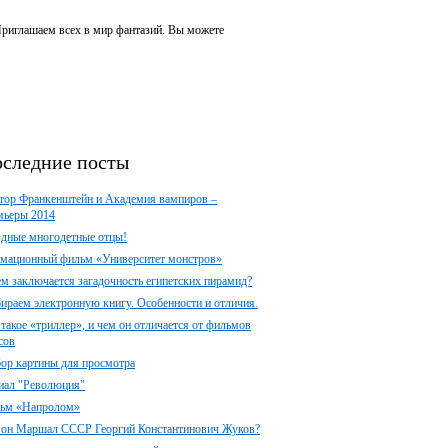
 Приглашаем всех в мир фантазий. Вы можете
следние посты
тор Франкенштейн и Академия вампиров –
мьеры 2014
здные многодетные отцы!
мационный фильм «Университет монстров»
ем заключается загадочность египетских пирамид?
ираем электронную книгу. Особенности и отличия.
 такое «триллер», и чем он отличается от фильмов
сов
ор картины для просмотра
иал "Революция"
ьм «Напролом»
 он Маршал СССР Георгий Константинович Жуков?