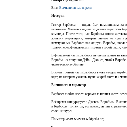
Вид:
Вымышленные пираты
История
Гектор Барбосса — пират, был помощником капи
капитаном. Является одним из девяти пиратских бар
команды. После того, как Барбосса нашел ацтекс
живыми мертвецами, которые ничего не чувству
жемчужины» Барбосса пал от руки Воробья, после т
только перед финальными титрами второй части, чт
В финальной части Барбосса является одним из гла
Воробья из ловушки Дейви Джонса, чтобы Воробей 
человеческого обличия.
В конце третьей части Барбосса вновь уводит корабл
карт, на которых указаны пути на край света и к чаш
Внешность и характер
Барбосса любит носить огромные шляпы и есть зелён
Всё время конкурирует с Джеком Воробьем. В отличи
и Барбоссы, то Гектор, возможно, лучше справляетс
своей «шкуре».
По материалам www.ru.wikipedia.org