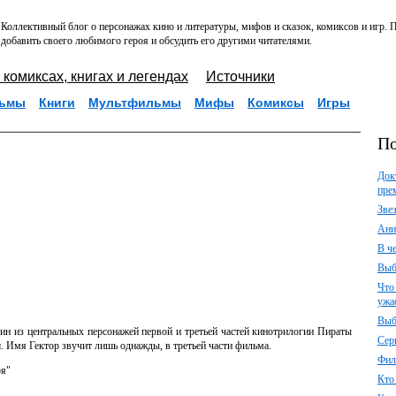
Коллективный блог о персонажах кино и литературы, мифов и сказок, комиксов и игр.
добавить своего любимого героя и обсудить его другими читателями.
 комиксах, книгах и легендах
Источники
ьмы
Книги
Мультфильмы
Мифы
Комиксы
Игры
По
Док
пре
Зве
Ани
В ч
Выб
Что
ужа
Выб
один из центральных персонажей первой и третьей частей кинотрилогии Пираты
Сер
 Имя Гектор звучит лишь однажды, в третьей части фильма.
Фил
ря"
Кто