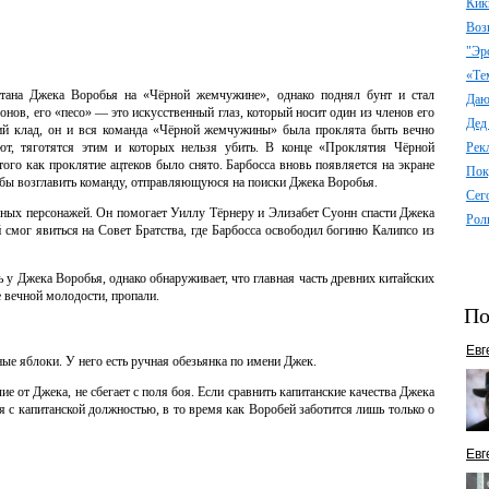
Кик
Воз
"Эр
«Те
тана Джека Воробья на «Чёрной жемчужине», однако поднял бунт и стал
Даю 
онов, его «песо» — это искусственный глаз, который носит один из членов его
Дед
кий клад, он и вся команда «Чёрной жемчужины» была проклята быть вечно
ют, тяготятся этим и которых нельзя убить. В конце «Проклятия Чёрной
Рек
ого как проклятие ацтеков было снято. Барбосса вновь появляется на экране
Пок
обы возглавить команду, отправляющуюся на поиски Джека Воробья.
Сег
вных персонажей. Он помогает Уиллу Тёрнеру и Элизабет Суонн спасти Джека
Рол
смог явиться на Совет Братства, где Барбосса освободил богиню Калипсо из
ь у Джека Воробья, однако обнаруживает, что главная часть древних китайских
е вечной молодости, пропали.
По
Евг
ые яблоки. У него есть ручная обезьянка по имени Джек.
е от Джека, не сбегает с поля боя. Если сравнить капитанские качества Джека
я с капитанской должностью, в то время как Воробей заботится лишь только о
Евг