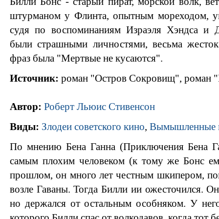
Билли Бонс - старый пират, морской волк, ве
штурманом у Флинта, опытным мореходом, ум
судя по воспоминаниям Израэля Хэндса и 
были страшными личностями, весьма жесто
фраз была "Мертвые не кусаются".
Источник:
роман "Остров Сокровищ", роман "
Автор:
Роберт Льюис Стивенсон
Виды:
Злодеи советского кино
,
Вымышленные 
По мнению Бена Ганна (Приключения Бена Га
самым плохим человеком (к тому же Бонс ем
прошлом, он много лет честным шкипером, пок
возле Гаваны. Тогда Билли ии ожесточился. О
но держался от остальным особняком. У него
которого Билли спас от волкодавов, когда тот б