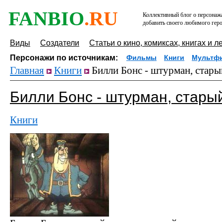
FANBIO
.RU
Коллективный блог о персонажа
добавить своего любимого геро
Виды
Создатели
Статьи о кино, комиксах, книгах и л
Персонажи по источникам:
Фильмы
Книги
Мультф
Главная
Книги
Билли Бонс - штурман, стары
Билли Бонс - штурман, стары
Книги