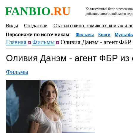
FANBIO
.RU
Коллективный блог о персонажа
добавить своего любимого геро
Виды
Создатели
Статьи о кино, комиксах, книгах и л
Персонажи по источникам:
Фильмы
Книги
Мультф
Главная
Фильмы
Оливия Данэм - агент ФБР 
Оливия Данэм - агент ФБР из 
Фильмы