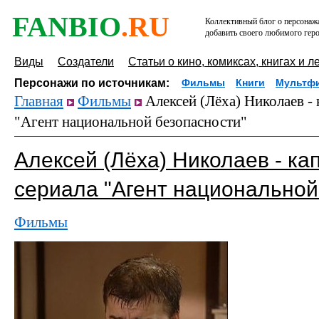
FANBIO
.RU
Коллективный блог о персонажа
добавить своего любимого геро
Виды
Создатели
Статьи о кино, комиксах, книгах и л
Персонажи по источникам:
Фильмы
Книги
Мультф
Главная
Фильмы
Алексей (Лёха) Николаев -
"Агент национальной безопасности"
Алексей (Лёха) Николаев - ка
сериала "Агент национальной
Фильмы