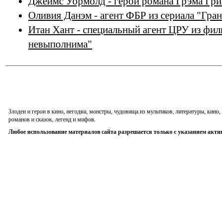
Джеймс Уормолд - герой романа Грэма Гри
Оливия Данэм - агент ФБР из сериала "Гран
Итан Хант - специальный агент ЦРУ из фи
невыполнима"
Злодеи и герои в кино, негодяи, монстры, чудовища из мультиков, литературы, кин
романов и сказок, легенд и мифов.
Любое использование материалов сайта разрешается только с указанием акти