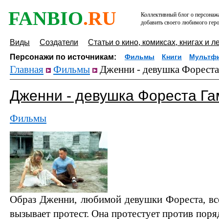
FANBIO
.RU
Коллективный блог о персонажа
добавить своего любимого геро
Виды
Создатели
Статьи о кино, комиксах, книгах и л
Персонажи по источникам:
Фильмы
Книги
Мультф
Главная
Фильмы
Дженни - девушка Фореста
Дженни - девушка Фореста Га
Фильмы
Образ Дженни, любимой девушки Фореста, вс
вызывает протест. Она протестует против поряд