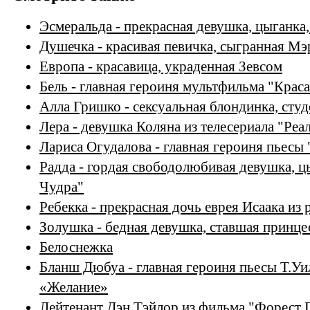
Эсмеральда - прекрасная девушка, цыганка
Душечка - красивая певичка, сыгранная М
Европа - красавица, украденная Зевсом
Бель - главная героиня мультфильма "Крас
Алла Гришко - сексуальная блондинка, студ
Лера - девушка Коляна из телесериала "Ре
Лариса Огудалова - главная героиня пьесы
Радда - гордая свободолюбивая девушка, ц
Чудра"
Ребекка - прекрасная дочь еврея Исаака из
Золушка - бедная девушка, ставшая принце
Белоснежка
Бланш Дюбуа - главная героиня пьесы Т.У
«Желание»
Лейтенант Дэн Тэйлор из фильма "Форест 