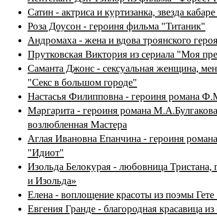
Сатин - актриса и куртизанка, звезда кабар
Роза Доусон - героиня фильма "Титаник"
Андромаха - жена и вдова троянского героя
Прутковская Виктория из сериала "Моя пре
Саманта Джонс - сексуальная женщина, мен
"Секс в большом городе"
Настасья Филипповна - героиня романа Ф.
Маргарита - героиня романа М.А.Булгакова
возлюбленная Мастера
Аглая Ивановна Епанчина - героиня роман
"Идиот"
Изольда Белокурая - любовница Тристана, 
и Изольда»
Елена - воплощение красоты из поэмы Гете
Евгения Гранде - благородная красавица и