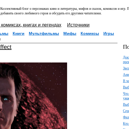
Коллективный блог о персонажах кино и литературы, мифов и сказок, комиксов и игр.
добавить своего любимого героя и обсудить его другими читателями.
 комиксах, книгах и легендах
Источники
ьмы
Книги
Мультфильмы
Мифы
Комиксы
Игры
t
По
ffect
Док
пре
Зве
Ани
В ч
Выб
Что
ужа
Выб
Сер
Фил
Кто