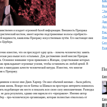
Кик
Воз
"Эр
«Те
Даю 
Дед
аинственен и владеет огромной базой информации. Внешность Призрака
Рек
туристический костюм, имеет коротко подстриженные волосы серебристо-
Пок
 всей видимости, вживлены Призраку искусственным путём. Его настоящее имя
до Цербера.
Сег
Рол
очно известно, что он преследует одну цель – помочь человечеству занять
ческая раса выше всех остальных. Для достижения своей миссии Призрак
. Основное внимание героя приковано к Жнецам, существование которых
ак прикладывает огромные усилия, чтобы остановить их любой ценой. В
их и наихудших качеств человеческой натуры. Известно, что многие
По
ия к Призраку.
Евг
данином и носил имя Джек Харпер. Он жил обычной жизнью – была работа,
емная жизнь. Вскоре после Битвы за Шаньси на просторах интернета появилось
нять подобающее им место и показать всю свою силу инопланетянам. Разведка
не дала результата, однако они нарекли его «призраком». Именно автор
бер – про-человеческую организацию, которая полностью откололась от
Евг