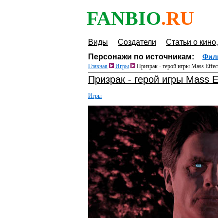
FANBIO
.RU
Виды
Создатели
Статьи о кино,
Персонажи по источникам:
Фил
Главная
Игры
Призрак - герой игры Mass Effec
Призрак - герой игры Mass E
Игры