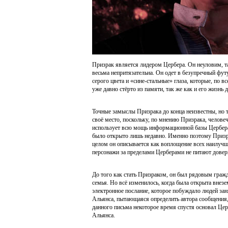
Призрак является лидером Цербера. Он неуловим, т
весьма непритязательна. Он одет в безупречный фу
серого цвета и «сине-стальные» глаза, которые, по
уже давно стёрто из памяти, так же как и его жизнь 
Точные замыслы Призрака до конца неизвестны, но т
своё место, поскольку, по мнению Призрака, челове
использует всю мощь информационной базы Цербера
было открыто лишь недавно. Именно поэтому Призр
целом он описывается как воплощение всех наилучш
персонажи за пределами Церберами не питают довер
До того как стать Призраком, он был рядовым граж
семья. Но всё изменилось, когда была открыта внез
электронное послание, которое побуждало людей за
Альянса, пытающаяся определить автора сообщения, 
данного письма некоторое время спустя основал Цер
Альянса.