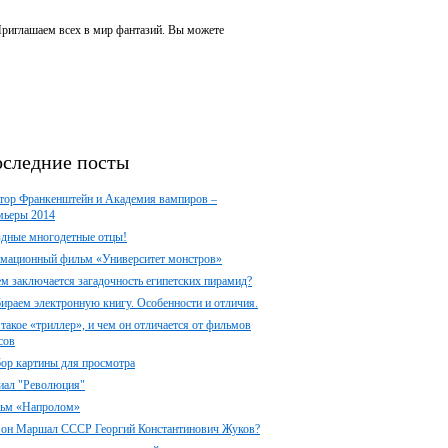
 Приглашаем всех в мир фантазий. Вы можете
следние посты
тор Франкенштейн и Академия вампиров –
мьеры 2014
здные многодетные отцы!
мационный фильм «Университет монстров»
ем заключается загадочность египетских пирамид?
ираем электронную книгу. Особенности и отличия.
 такое «триллер», и чем он отличается от фильмов
сов
ор картины для просмотра
иал "Революция"
ьм «Напролом»
 он Маршал СССР Георгий Константинович Жуков?