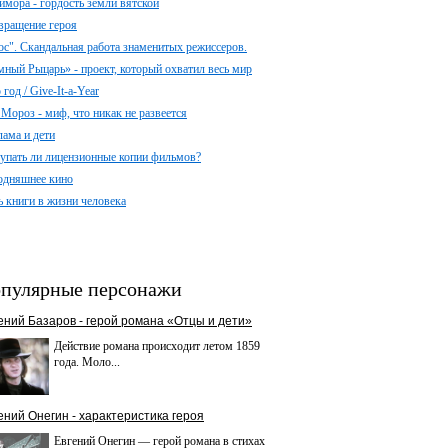
имора - гордость земли вятской
вращение героя
ос". Скандальная работа знаменитых режиссеров.
мный Рыцарь» - проект, который охватил весь мир
год / Give-It-a-Year
 Мороз - миф, что никак не развеется
лама и дети
упать ли лицензионные копии фильмов?
одняшнее кино
ь книги в жизни человека
пулярные персонажи
ений Базаров - герой романа «Отцы и дети»
Действие романа происходит летом 1859
года. Моло...
ений Онегин - характеристика героя
Евгений Онегин — герой романа в стихах