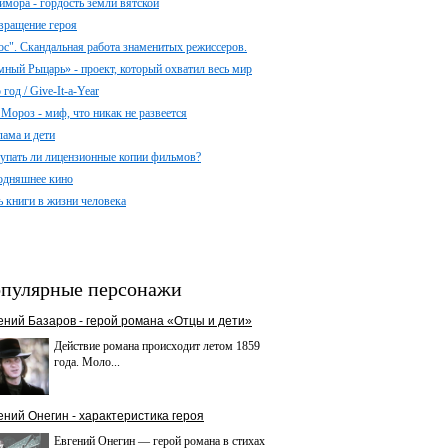
имора - гордость земли вятской
вращение героя
ос". Скандальная работа знаменитых режиссеров.
мный Рыцарь» - проект, который охватил весь мир
год / Give-It-a-Year
 Мороз - миф, что никак не развеется
лама и дети
упать ли лицензионные копии фильмов?
одняшнее кино
ь книги в жизни человека
пулярные персонажи
ений Базаров - герой романа «Отцы и дети»
Действие романа происходит летом 1859
года. Моло...
ений Онегин - характеристика героя
Евгений Онегин — герой романа в стихах