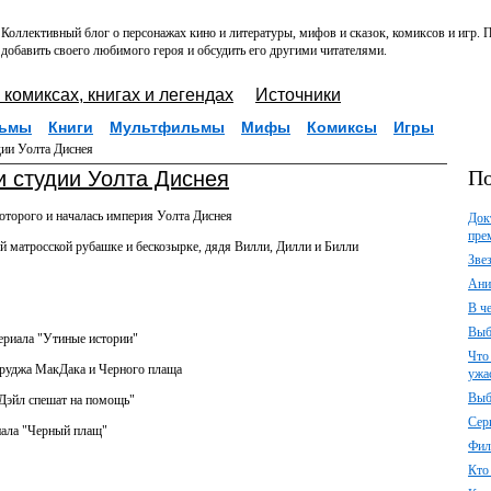
Коллективный блог о персонажах кино и литературы, мифов и сказок, комиксов и игр.
добавить своего любимого героя и обсудить его другими читателями.
 комиксах, книгах и легендах
Источники
ьмы
Книги
Мультфильмы
Мифы
Комиксы
Игры
ии Уолта Диснея
По
 студии Уолта Диснея
оторого и началась империя Уолта Диснея
Док
пре
ей матросской рубашке и бескозырке, дядя Вилли, Дилли и Билли
Зве
Ани
В ч
Выб
ериала "Утиные истории"
Что
круджа МакДака и Черного плаща
ужа
Выб
 Дэйл спешат на помощь"
Сер
иала "Черный плащ"
Фил
Кто