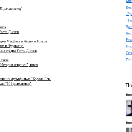
Кик
Воз
01 далматинец"
"Эр
«Те
Даю 
онок
Уолта Диснея
Дед
Рек
уджа МакДака и Черного Плаща
ица и Чудовище"
Пок
ьма студии Уолта Диснея
Сег
Рол
Тачки"
История игрушек", тиран
и
чник из мультфильма "Король Лев"
ьма "101 далматинец"
По
Евг
Евг