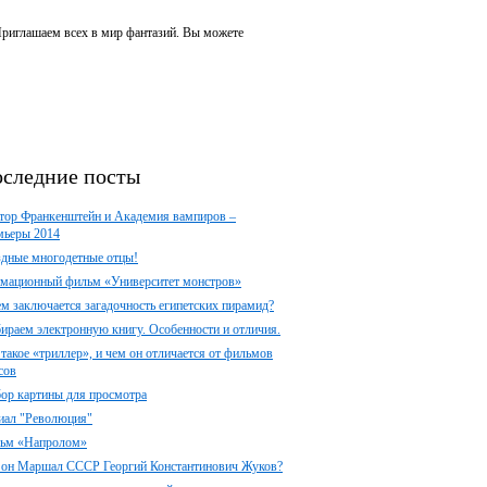
 Приглашаем всех в мир фантазий. Вы можете
следние посты
тор Франкенштейн и Академия вампиров –
мьеры 2014
здные многодетные отцы!
мационный фильм «Университет монстров»
ем заключается загадочность египетских пирамид?
ираем электронную книгу. Особенности и отличия.
 такое «триллер», и чем он отличается от фильмов
сов
ор картины для просмотра
иал "Революция"
ьм «Напролом»
 он Маршал СССР Георгий Константинович Жуков?