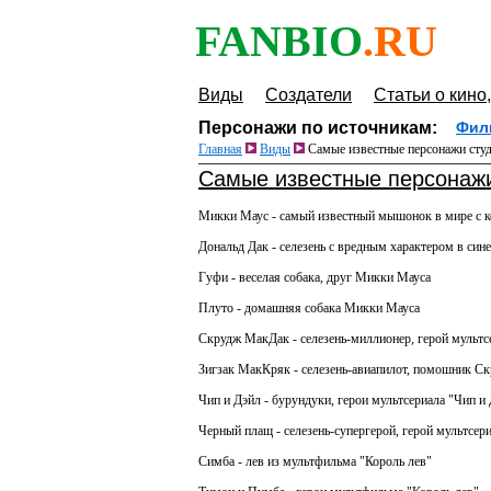
FANBIO
.RU
Виды
Создатели
Статьи о кино,
Персонажи по источникам:
Фил
Главная
Виды
Самые известные персонажи студ
Самые известные персонажи
Микки Маус - самый известный мышонок в мире с к
Дональд Дак - селезень с вредным характером в син
Гуфи - веселая собака, друг Микки Мауса
Плуто - домашняя собака Микки Мауса
Скрудж МакДак - селезень-миллионер, герой мультс
Зигзак МакКряк - селезень-авиапилот, помошник С
Чип и Дэйл - бурундуки, герои мультсериала "Чип и
Черный плащ - селезень-супергерой, герой мультсер
Симба - лев из мультфильма "Король лев"