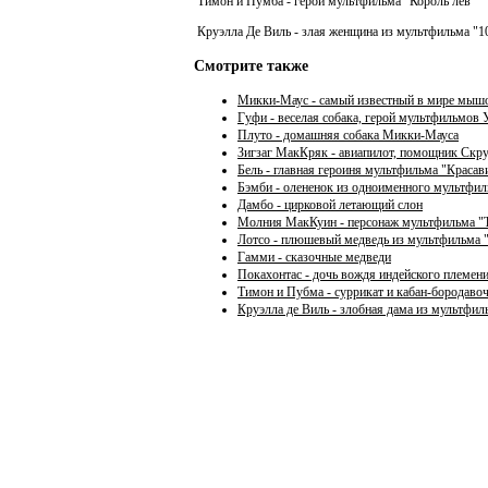
Тимон и Пумба - герои мультфильма "Король лев"
Круэлла Де Виль - злая женщина из мультфильма "1
Смотрите также
Микки-Маус - самый известный в мире мыш
Гуфи - веселая собака, герой мультфильмов 
Плуто - домашняя собака Микки-Мауса
Зигзаг МакКряк - авиапилот, помощник Скр
Бель - главная героиня мультфильма "Красав
Бэмби - олененок из одноименного мультфил
Дамбо - цирковой летающий слон
Молния МакКуин - персонаж мультфильма "
Лотсо - плюшевый медведь из мультфильма "
Гамми - сказочные медведи
Покахонтас - дочь вождя индейского племен
Тимон и Пубма - суррикат и кабан-бородаво
Круэлла де Виль - злобная дама из мультфил