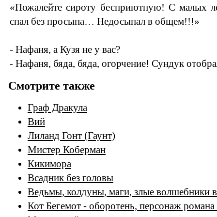
«Пожалейте сироту бесприютную! С малых ле
спал без просыпа… Недосыпал в общем!!!»
- Нафаня, а Кузя не у вас?
- Нафаня, бяда, бяда, огорчение! Сундук отобра
Смотрите также
Граф Дракула
Вий
Лиланд Гонт (Гаунт)
Мистер Коберман
Кикимора
Всадник без головы
Ведьмы, колдуны, маги, злые волшебники в
Кот Бегемот - оборотень, персонаж романа