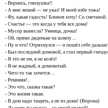
- Вернись, гнилушка!!
- А мне леший — не указ! И моей избе тожа!
- Фу, какая гадость! Блинов хочу! Со сметаной.
- Счастье — это когда у тебя все дома!
- Мусор вынесла? Умница, дочка!
- Ой, прямо дяденьке на шляпу…
- Ну и что! Отряхнулся — и пошёл себе дальше
- Был последний домовой, а стал первый гнездо
- Я это не ем, я не козёл!
- Я не жадный, я домовитый.
- Чего-то так хочется…
- Ремняяя!..
- Это что, сказка такая?
- Это жизня такая.
- В дом надо тащить, а не из дома! (Ворона)
- Да кому ты нужна…со своей оравой!