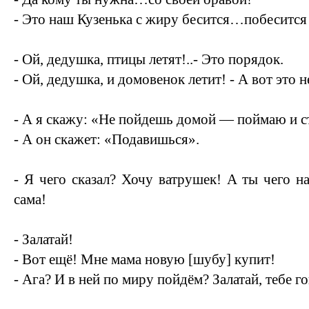
- Это наш Кузенька с жиру бесится…побесится 
- Ой, дедушка, птицы летят!..- Это порядок.
- Ой, дедушка, и домовенок летит! - А вот это н
- А я скажу: «Не пойдешь домой — поймаю и с
- А он скажет: «Подавишься».
- Я чего сказал? Хочу ватрушек! А ты чего н
сама!
- Залатай!
- Вот ещё! Мне мама новую [шубу] купит!
- Ага? И в ней по миру пойдём? Залатай, тебе г