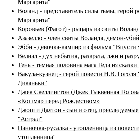
Маргарита"
Воланд - представитель силы тьмы, герой 
Маргарита"
Коровьев (Фагот) - рыцарь из свиты Волан
Азазелло - член свиты Воланда, демон-уби
Эбби - девочка-вампир из фильма "Впусти 
Велиал - дух небытия, разврата, лжи и раз
Тень - темная половина мага Геда из сказ
Вакула-кузнец - герой повести Н.В. Гоголя 
Диканьки"
Джек Скеллингтон (Джек Тыквенная Голова
«Кошмар перед Рождеством»
Джош и Далтон - сын и отец, преследуемы
"Астрал"
Панночка-русалка - утопленница из повест
утопленница"