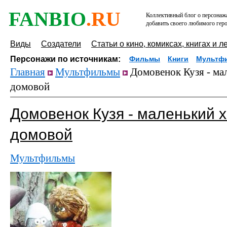
FANBIO
.RU
Коллективный блог о персонажа
добавить своего любимого геро
Виды
Создатели
Статьи о кино, комиксах, книгах и л
Персонажи по источникам:
Фильмы
Книги
Мультф
Главная
Мультфильмы
Домовенок Кузя - ма
домовой
Домовенок Кузя - маленький 
домовой
Мультфильмы