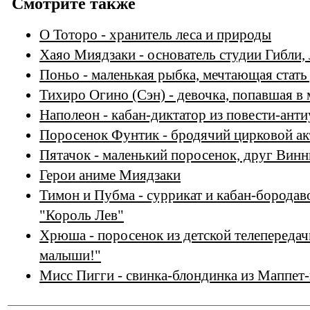
Смотрите также
О Тоторо - хранитель леса и природы
Хаяо Миядзаки - основатель студии Гибли,
Поньо - маленькая рыбка, мечтающая стать
Тихиро Огино (Сэн) - девочка, попавшая в
Наполеон - кабан-диктатор из повести-ант
Поросенок Фунтик - бродячий цирковой ак
Пятачок - маленький поросенок, друг Вин
Герои аниме Миядзаки
Тимон и Пубма - суррикат и кабан-бородав
"Король Лев"
Хрюша - поросенок из детской телепереда
малыши!"
Мисс Пигги - свинка-блондинка из Маппет