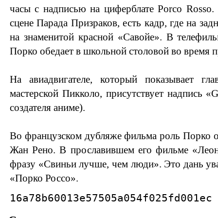
часы с надписью на циферблате Porco Rosso
сцене Парада Призраков, есть кадр, где на зад
на знаменитой красной «Савойе». В телефил
Порко обедает в школьной столовой во время п
На авиадвигателе, который показывает гл
мастерской Пикколо, присутствует надпись «G
создателя аниме).
Во французском дубляже фильма роль Порко о
Жан Рено. В прославившем его фильме «Леон
фразу «Свиньи лучше, чем люди». Это дань ув
«Порко Россо».
16a78b60013e57505a054f025fd001ec