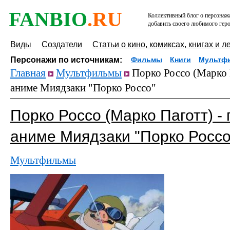
FANBIO
.RU
Коллективный блог о персонажа
добавить своего любимого геро
Виды
Создатели
Статьи о кино, комиксах, книгах и л
Персонажи по источникам:
Фильмы
Книги
Мультф
Главная
Мультфильмы
Порко Россо (Марко П
аниме Миядзаки "Порко Россо"
Порко Россо (Марко Паготт) - 
аниме Миядзаки "Порко Россо
Мультфильмы