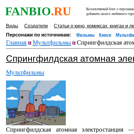
FANBIO
.RU
Коллективный блог о персонажа
добавить своего любимого геро
Виды
Создатели
Статьи о кино, комиксах, книгах и л
Персонажи по источникам:
Фильмы
Книги
Мультф
Главная
Мультфильмы
Спрингфилдская атом
Спрингфилдская атомная эле
Мультфильмы
Спрингфилдская атомная электростанция