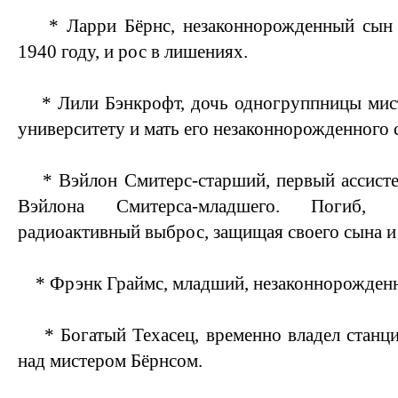
* Ларри Бёрнс, незаконнорожденный сын М
1940 году, и рос в лишениях.
* Лили Бэнкрофт, дочь одногруппницы мист
университету и мать его незаконнорожденного 
* Вэйлон Смитерс-старший, первый ассистен
Вэйлона Смитерса-младшего. Погиб, п
радиоактивный выброс, защищая своего сына и
* Фрэнк Граймс, младший, незаконнорожденн
* Богатый Техасец, временно владел станци
над мистером Бёрнсом.