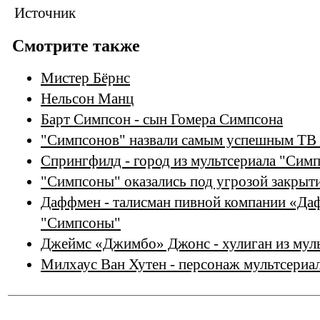
Источник
Смотрите также
Мистер Бёрнс
Нельсон Манц
Барт Симпсон - сын Гомера Симпсона
"Симпсонов" назвали самым успешным ТВ
Спрингфилд - город из мультсериала "Сим
"Симпсоны" оказались под угрозой закрыт
Даффмен - талисман пивной компании «Даф
"Симпсоны"
Джеймс «Джимбо» Джонс - хулиган из мул
Милхаус Ван Хутен - персонаж мультсериа