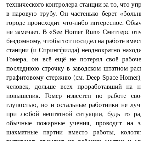
технического контролера станции за то, что уп
в паровую трубу. Он частенько берет «больн
городе происходит что-либо интересное. Обыч
не замечает. В «See Homer Run» Смиттерс отм
бездомному, чтобы тот посидел на работе вмест
станции (и Спрингфилда) неоднократно находи
Гомера, он всё ещё не потерял своё рабоче
последнюю строчку в заводском штатном рас
графитовому стержню (см. Deep Space Homer),
человек, дольше всех проработавший на н
повышения. Гомер известен по работе сво
глупостью, но и остальные работники не лу
при любой нештатной ситуации, будь то р
обычные пожарные учения, проводят на 
шахматные партии вместо работы, колотя