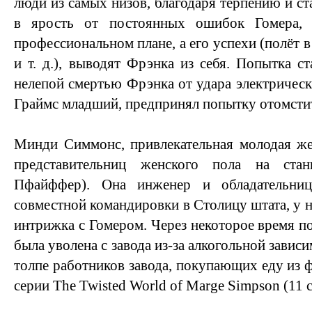
люди из самых низов, благодаря терпению и ст
в ярость от постоянных ошибок Гомера,
профессиональном плане, а его успехи (полёт
и т. д.), выводят Фрэнка из себя. Попытка с
нелепой смертью Фрэнка от удара электрическ
Граймс младший, предпринял попытку отомстит
Минди Симмонс, привлекательная молодая же
представительниц женского пола на ста
Пфайффер). Она инженер и обладательни
совместной командировки в Столицу штата, у н
интрижка с Гомером. Через некоторое время п
была уволена с завода из-за алкогольной зависи
толпе работников завода, покупающих еду из фу
серии The Twisted World of Marge Simpson (11 с