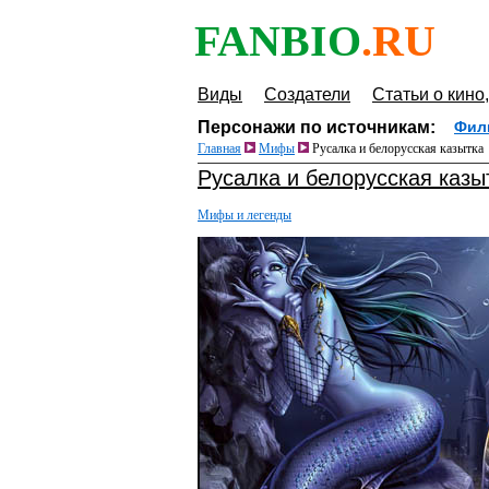
FANBIO
.RU
Виды
Создатели
Статьи о кино,
Персонажи по источникам:
Фил
Главная
Мифы
Русалка и белорусская казытка
Русалка и белорусская казы
Мифы и легенды