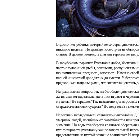
Видимо, нет ребенка, который не смотрел диснеевск
никакого насилия. Но давайте посмотрим на обворож
славян. В данном контексте главная героиня не так у
В зарубежном варианте Русалочка добра, беспечна,
часто с туловищем рыбы, зелеными, распущенными во
исключительная вредность, опасность. Именно своей
парней и щекоткой доводят их до смерти. У белорус
предков: казытаць цыцками, что значит защекотать д
Напрашивается вопрос: так ли безобиден диснеевск
же всплывает параллель: мальчики играют в черепа
мутанты! Не страшно? Так незаметно для взрослых и
сверхъестественных существ? Но ведь они в генетич
Известный исследователь славянской мифологии Д. К
умерших людей, погибших от самоубийства или прокл
знамение. Но ведь эти обереги являются оберегами 
культивировать русалочку как положительный персон
представления на пустой почве не возникают. И нап