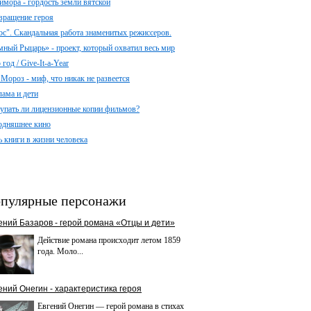
имора - гордость земли вятской
вращение героя
ос". Скандальная работа знаменитых режиссеров.
мный Рыцарь» - проект, который охватил весь мир
год / Give-It-a-Year
 Мороз - миф, что никак не развеется
лама и дети
упать ли лицензионные копии фильмов?
одняшнее кино
ь книги в жизни человека
пулярные персонажи
ений Базаров - герой романа «Отцы и дети»
Действие романа происходит летом 1859
года. Моло...
ений Онегин - характеристика героя
Евгений Онегин — герой романа в стихах