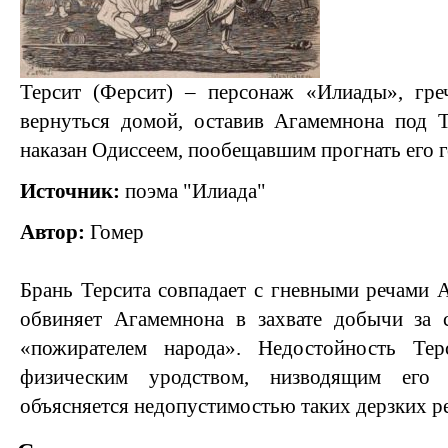
Терсит (Ферсит) – персонаж «Илиады», гре
вернуться домой, оставив Агамемнона под Т
наказан Одиссеем, пообещавшим прогнать его г
Источник:
поэма "Илиада"
Автор:
Гомер
Брань Терсита совпадает с гневными речами А
обвиняет Агамемнона в захвате добычи за с
«пожирателем народа». Недостойность Тер
физическим уродством, низводящим его
объясняется недопустимостью таких дерзких ре