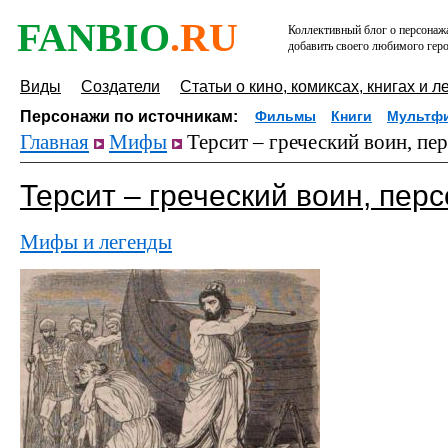
FANBIO
.RU
Коллективный блог о персонажа
добавить своего любимого геро
Виды
Создатели
Статьи о кино, комиксах, книгах и л
Персонажи по источникам:
Фильмы
Книги
Мультф
Главная
Мифы
Терсит – греческий воин, п
Терсит – греческий воин, пе
Мифы и легенды