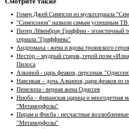
Смотрите также
Гомер Джей Симпсон из мультсериала "Си
"Симпсонов" назвали самым успешным ТВ
Питер Лёвенбрау Гриффин - эгоистичный т
сериала "Гриффины"
Андромаха - жена и вдова троянского героя
Нестор – мудрый старик, герой поэм «Илиа
Пилоса
Алкиной - царь феаков, персонаж "Одиссеи
Навсикая – дочь Алкиноя, царя феаков из 
Пенелопа - верная жена Одиссея
Ниоба – фиванская царица и многодетная м
"Метаморфозы"
Пирам и Фисба - несчастные возлюбленные
"Метаморфозы"