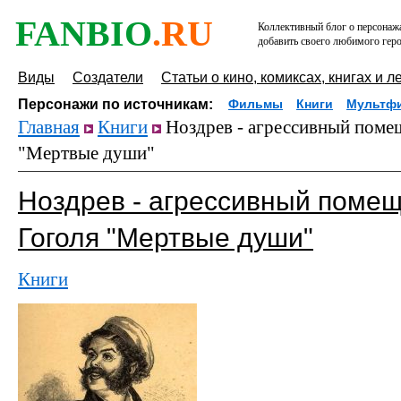
FANBIO
.RU
Коллективный блог о персонажа
добавить своего любимого геро
Виды
Создатели
Статьи о кино, комиксах, книгах и л
Персонажи по источникам:
Фильмы
Книги
Мультф
Главная
Книги
Ноздрев - агрессивный помещ
"Мертвые души"
Ноздрев - агрессивный помещ
Гоголя "Мертвые души"
Книги