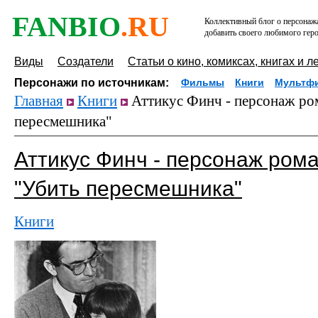
FANBIO
.RU
Коллективный блог о персонажа
добавить своего любимого геро
Виды
Создатели
Статьи о кино, комиксах, книгах и л
Персонажи по источникам:
Фильмы
Книги
Мультф
Главная
Книги
Аттикус Финч - персонаж ро
пересмешника"
Аттикус Финч - персонаж ром
"Убить пересмешника"
Книги