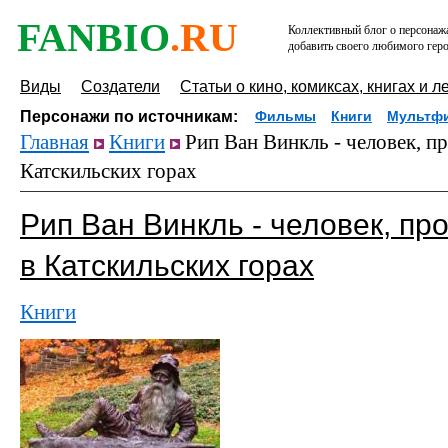
FANBIO
.RU
Коллективный блог о персонажа
добавить своего любимого геро
Виды
Создатели
Статьи о кино, комиксах, книгах и л
Персонажи по источникам:
Фильмы
Книги
Мультф
Главная
Книги
Рип Ван Винкль - человек, п
Катскильских горах
Рип Ван Винкль - человек, пр
в Катскильских горах
Книги