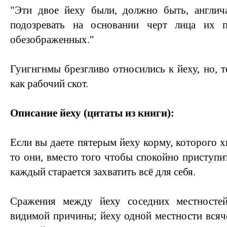
"Эти двое йеху были, должно быть, англича
подозревать на основании черт лица их п
обезображенных."
Гуигнгнмы брезгливо относились к йеху, но, т
как рабочий скот.
Описание йеху (цитаты из книги):
Если вы даете пятерым йеху корму, которого х
то они, вместо того чтобы спокойно приступить
каждый старается захватить всё для себя.
Сражения между йеху соседних местностей
видимой причины; йеху одной местности всяче