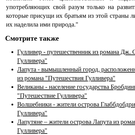
употребляющих свой разум только на развит
которые присущи их братьям из этой страны ли
их наделила ими природа."
Смотрите также
Гулливер - путешественник из романа Дж.
Гулливера"
Лапута - вымышленный город, расположен
из романа "Путешествия Гулливера"
Великаны - население государства Бробдин
"Путешествие Гулливера"
Волшебники - жители острова Глаббдобдри
Гулливера"
Лапутяне – жители острова Лапута из ром
Гулливера"