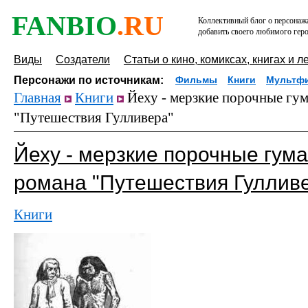
FANBIO
.RU
Коллективный блог о персонажа
добавить своего любимого геро
Виды
Создатели
Статьи о кино, комиксах, книгах и л
Персонажи по источникам:
Фильмы
Книги
Мультф
Главная
Книги
Йеху - мерзкие порочные гу
"Путешествия Гулливера"
Йеху - мерзкие порочные гум
романа "Путешествия Гуллив
Книги