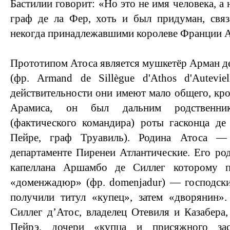
Бастилии говорит: «Но это не имя человека, а 
граф де ла Фер, хоть и был придуман, связ
некогда принадлежавшими королеве Франции А
Прототипом Атоса является мушкетёр Арман де
(фр. Armand de Sillègue d'Athos d'Autevie
действительности они имеют мало общего, кро
Арамиса, он был дальним родственнико
(фактического командира) роты гасконца д
Пейре, граф Труавиль). Родина Атоса —
департаменте Пиренеи Атлантические. Его род
капеллана Аршамбо де Силлег которому 
«доменжадюр» (фр. domenjadur) — господски
получили титул «купец», затем «дворянин»
Силлег д’Атос, владелец Отевиля и Казабера,
Пейрэ, дочери «купца и присяжного за