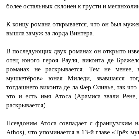
более остальных склонен к грусти и меланхолии
К концу романа открывается, что он был муже
вышла замуж за лорда Винтера.
В последующих двух романах он открыто извес
отец юного героя Рауля, виконта де Бражел
романах не раскрывается. Тем не менее
мушкетёров» юная Миледи, звавшаяся тог
тогдашнего виконта де ла Фер Оливье, так чт
это и есть имя Атоса (Арамиса звали Рене,
раскрывается).
Псевдоним Атоса совпадает с французским н
Athos), что упоминается в 13-й главе «Трёх му