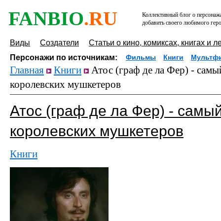
FANBIO
.RU
Коллективный блог о персонажа
добавить своего любимого геро
Виды
Создатели
Статьи о кино, комиксах, книгах и л
Персонажи по источникам:
Фильмы
Книги
Мультф
Главная
Книги
Атос (граф де ла Фер) - самы
королевских мушкетеров
Атос (граф де ла Фер) - самы
королевских мушкетеров
Книги