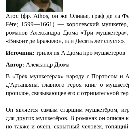
Атос (фр. Athos, он же Оливье, граф де ла Фер
Fère; 1599—1661) — королевский мушкетёр
романов Александра Дюма «Три мушкетёра», 
«Виконт де Бражелон, или Десять лет спустя».
Источник:
трилогия А.Дюма про мушкетеров
Автор:
Александр Дюма
В «Трёх мушкетёрах» наряду с Портосом и А
д'Артаньяна, главного героя книг о мушкетё
прошлое, связывающее его с отрицательной ге
Он является самым старшим мушкетёром, игр
для других мушкетёров. В романах он описан к
но также и очень скрытный человек, топящий 