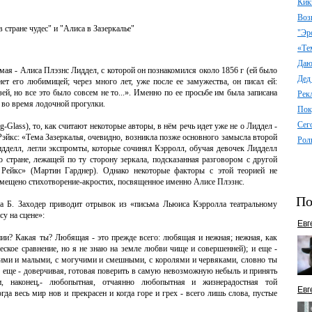
Кик
Воз
стране чудес" и "Алиса в Зазеркалье"
"Эр
«Те
Даю 
мая - Алиса Плэзнс Лиддел, с которой он познакомился около 1856 г (ей было
Дед
нет его любимицей; через много лет, уже после ее замужества, он писал ей:
й, но все это было совсем не то...». Именно по ее просьбе им была записана
Рек
. во время лодочной прогулки.
Пок
Сег
g-Glass), то, как считают некоторые авторы, в нём речь идет уже не о Лиддел -
эйкс: «Тема Зазеркалья, очевидно, возникла позже основного замысла второй
Рол
идделл, легли экспромты, которые сочинял Кэрролл, обучая девочек Лидделл
 стране, лежащей по ту сторону зеркала, подсказанная разговором с другой
 Рейкс» (Мартин Гарднер). Однако некоторые факторы с этой теорией не
азмещено стихотворение-акростих, посвященное именно Алисе Плэзнс.
По
а Б. Заходер приводит отрывок из «письма Льюиса Кэрролла театральному
у на сцене»:
Евг
ении? Какая ты? Любящая - это прежде всего: любящая и нежная; нежная, как
ческое сравнение, но я не знаю на земле любви чище и совершенней); и еще -
икими и малыми, с могучими и смешными, с королями и червяками, словно ты
И еще - доверчивая, готовая поверить в самую невозможную небыль и принять
и, наконец,- любопытная, отчаянно любопытная и жизнерадостная той
Евг
гда весь мир нов и прекрасен и когда горе и грех - всего лишь слова, пустые