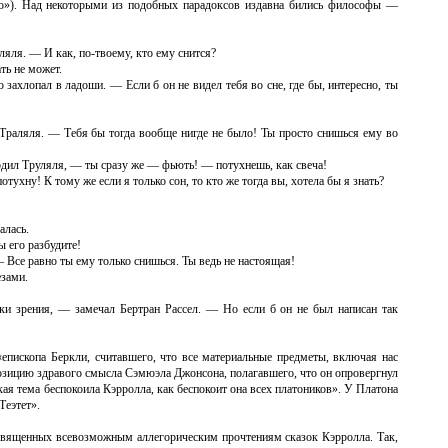
ло»). Над некоторыми из подобных парадоксов издавна бились философы —
яля. — И как, по-твоему, кто ему снится?
ть не может.
захлопал в ладоши. — Если б он не видел тебя во сне, где бы, интересно, ты
Траляля. — Тебя бы тогда вообще нигде не было! Ты просто снишься ему во
рдил Труляля, — ты сразу же — фьють! — потухнешь, как свеча!
тухну! К тому же если я только сон, то кто же тогда вы, хотела бы я знать?
алась.
 его разбудите!
 Все равно ты ему только снишься. Ты ведь не настоящая!
езами.
ки зрения, — замечал Бертран Рассел. — Но если б он не был написан так
«епископа Беркли, считавшего, что все материальные предметы, включая нас
позицию здравого смысла Сэмюэла Джонсона, полагавшего, что он опровергнул
ая тема беспокоила Кэрролла, как беспокоит она всех платоников». У Платона
Теэтет».
освященных всевозможным аллегорическим прочтениям сказок Кэрролла. Так,