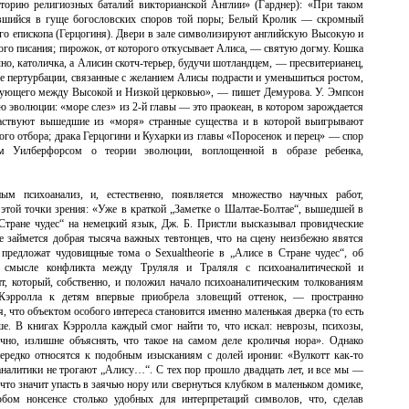
орию религиозных баталий викторианской Англии» (Гарднер): «При таком
авшийся в гуще богословских споров той поры; Белый Кролик — скромный
го епископа (Герцогиня). Двери в зале символизируют английскую Высокую и
о писания; пирожок, от которого откусывает Алиса, — святую догму. Кошка
но, католичка, а Алисин скотч-терьер, будучи шотландцем, — пресвитерианец,
пертурбации, связанные с желанием Алисы подрасти и уменьшиться ростом,
ерующего между Высокой и Низкой церковью», — пишет Демурова. У. Эмпсон
эволюции: «море слез» из 2-й главы — это праокеан, в котором зарождается
участвуют вышедшие из «моря» странные существа и в которой выигрывают
нного отбора; драка Герцогини и Кухарки из главы «Поросенок и перец» — спор
 Уилберфорсом о теории эволюции, воплощенной в образе ребенка,
м психоанализ, и, естественно, появляется множество научных работ,
этой точки зрения: «Уже в краткой „Заметке о Шалтае-Болтае“, вышедшей в
тране чудес“ на немецкий язык, Дж. Б. Пристли высказывал провидческие
ре займется добрая тысяча важных тевтонцев, что на сцену неизбежно явятся
редложат чудовищные тома о Sexualtheorie в „Алисe в Стране чудес“, об
ом смысле конфликта между Труляля и Траляля с психоаналитической и
т, который, собственно, и положил начало психоаналитическим толкованиям
рролла к детям впервые приобрела зловещий оттенок, — пространно
, что объектом особого интереса становится именно маленькая дверка (то есть
е. В книгах Кэрролла каждый смог найти то, что искал: неврозы, психозы,
но, излишне объяснять, что такое на самом деле кроличья нора». Однако
нередко относятся к подобным изысканиям с долей иронии: «Вулкотт как-то
аналитики не трогают „Алису…“. С тех пор прошло двадцать лет, и все мы —
что значит упасть в заячью нору или свернуться клубком в маленьком домике,
бом нонсенсе столько удобных для интерпретаций символов, что, сделав