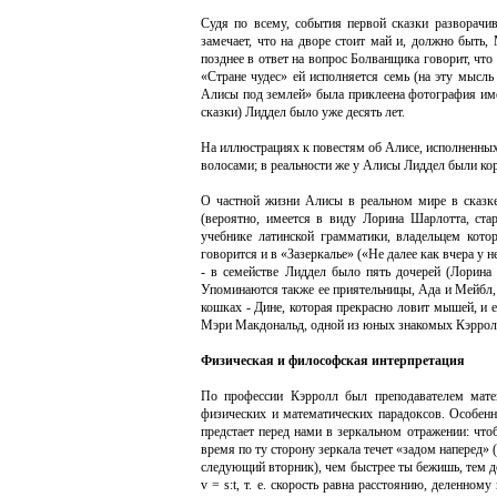
Судя по всему, события первой сказки разворачи
замечает, что на дворе стоит май и, должно быть
позднее в ответ на вопрос Болванщика говорит, что 
«Стране чудес» ей исполняется семь (на эту мысль
Алисы под землей» была приклеена фотография имен
сказки) Лиддел было уже десять лет.
На иллюстрациях к повестям об Алисе, исполненных
волосами; в реальности же у Алисы Лиддел были к
О частной жизни Алисы в реальном мире в сказке
(вероятно, имеется в виду Лорина Шарлотта, ста
учебнике латинской грамматики, владельцем кото
говорится и в «Зазеркалье» («Не далее как вчера у н
- в семействе Лиддел было пять дочерей (Лорина
Упоминаются также ее приятельницы, Ада и Мейбл, 
кошках - Дине, которая прекрасно ловит мышей, и е
Мэри Макдональд, одной из юных знакомых Кэрролла
Физическая и философская интерпретация
По профессии Кэрролл был преподавателем матем
физических и математических парадоксов. Особенн
предстает перед нами в зеркальном отражении: что
время по ту сторону зеркала течет «задом наперед» 
следующий вторник), чем быстрее ты бежишь, тем д
v = s:t, т. е. скорость равна расстоянию, деленном