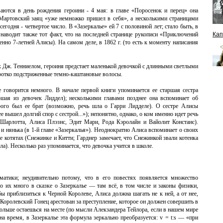
ваются в день рождения героини - 4 мая: в главе «Поросенок и перец» она
, Мартовский заяц «уже немножко пришел в себя», а несколькими страницами
сегодня - четвертое число. В «Зазеркалье» ей 7 с половиной лет; стало быть, в
 наводит также тот факт, что на последней странице рукописи «Приключений
Кап
но 7-летней Алисы). На самом деле, в 1862 г. (то есть к моменту написания
 Дж. Тенниелом, героиня предстает маленькой девочкой с длинными светлыми
оротко подстриженные темно-каштановые волосы.
 говорится немного. В начале первой книги упоминается ее старшая сестра
ршая из девочек Лиддел); несколькими главами позднее она вспоминает об
рого был ее брат (возможно, речь шла о Гарри Лидделе). О сестре Алисы
ее вышел долгий спор с сестрой...»); непонятно, однако, о ком именно идет речь
 Шарлотта, Алиса Плэзнс, Эдит Мари, Рода Кэролайн и Вайолит Констанс).
и нянька (в 1-й главе «Зазеркалья»). Неоднократно Алиса вспоминает о своих
е котятах (Снежинке и Китти; Гарднер замечает, что Снежинкой звали котенка
). Несколько раз упоминается, что девочка учится в школе.
атики; неудивительно потому, что в его повестях появляется множество
о их много в сказке о Зазеркалье — там всё, в том числе и законы физики,
бы приблизиться к Черной Королеве, Алиса должна шагать не к ней, а от нее,
(Королевский Гонец арестован за преступление, которое он должен совершить в
ольше остаешься на месте (по мысли Алекзандера Тейлора, если в нашем мире
у на время, в Зазеркалье эта формула зеркально преобразуется: v = t:s — «при