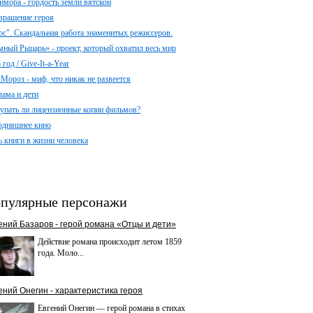
имора - гордость земли вятской
вращение героя
ос". Скандальная работа знаменитых режиссеров.
мный Рыцарь» - проект, который охватил весь мир
год / Give-It-a-Year
 Мороз - миф, что никак не развеется
лама и дети
упать ли лицензионные копии фильмов?
одняшнее кино
ь книги в жизни человека
пулярные персонажи
ений Базаров - герой романа «Отцы и дети»
Действие романа происходит летом 1859
года. Моло...
ений Онегин - характеристика героя
Евгений Онегин — герой романа в стихах