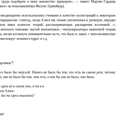
з труда подобрать к нему множество примеров», — пишет Мартин Гарднер
исе» на психоаналитика Филлис Гринейкер).
а неоднократно использовались учеными в качестве иллюстраций к некоторым
арадоксам: «эпизод, когда Алиса так сильно увеличилась в размерах, нередко
или иных аспектов теорий, рассматривающих расширение вселенной…»;
 неплохое описание чистой математики»; «популяризаторы квантовой теории
а, желая взглянуть повнимательнее на то, что было в лавке, с невозможностью
ии вокруг атомного ядра» и т.д.
артинок?!
се было бы чепухой. Ничего не было бы тем, что есть на самом деле, потому
т, оно не было бы тем, чем есть, а чем бы оно не было, оно было.
десь не в своем уме, и ты и я
ила Алиса.
 бы ты здесь оказалась?
ия!