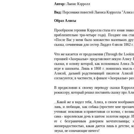
Автор:
Льюис Кэрролл
Вид:
Персонажи повестей Льюиса Кэрролла "Алиса в 
Образ Алисы
Прообразом героини Кэрролла стала его юная знако
приблизительно три-четыре года). Позднее она ста
«После Вас у меня было множество маленьких друзе
сказка, сочиненная для сестер Лиддел 4 июля 1862 г
Что же касается ее продолжения (Through the Lookin
героиней «Зазеркалья» представляют некую Алису Р
сказки, в основу которой, как вспоминала Алиса Л
игре в шахматы. Лишь в 1868 г. появилась мысль о
Алисой, дальней родственницей писателя Алисой
согласуются; в частности, в финале «Зазеркалья» р
В предисловии к своему переводу сказки Кэрролл
режиссеру, который решил поставить сказку про Алис
...Какой же я видел тебя, Алиса, в своем воображ
лань, и любящая, как собака (простите мне прозаи
учтивая: вежливая и приветливая со всеми, с вел
сама - королевская дочь в шитом золотом наряде. 
ее с безграничным доверием мечтательницы; 
жизнерадостностью, какая дается лишь в детстве, ко
звуки, не означающие ничего!