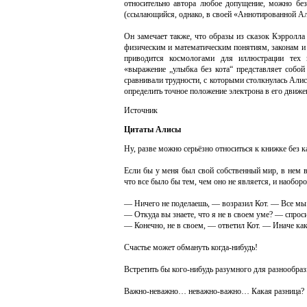
относительно автора любое допущение, можно бе
(ссылающийся, однако, в своей «Аннотированной Ал
Он замечает также, что образы из сказок Кэрролл
физическим и математическим понятиям, законам и п
приводится космологами для иллюстрации тех 
«выражение „улыбка без кота“ представляет собой
сравнивали трудности, с которыми столкнулась Алис
определить точное положение электрона в его движен
Источник
Цитаты Алисы
Ну, разве можно серьёзно относиться к книжке без к
Если бы у меня был свой собственный мир, в нем в
что все было бы тем, чем оно не является, и наоборо
— Ничего не поделаешь, — возразил Кот. — Все мы з
— Откуда вы знаете, что я не в своем уме? — спрос
— Конечно, не в своем, — ответил Кот. — Иначе как
Счастье может обмануть когда-нибудь!
Встретить бы кого-нибудь разумного для разнообраз
Важно-неважно… неважно-важно… Какая разница?