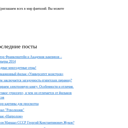
 Приглашаем всех в мир фантазий. Вы можете
следние посты
тор Франкенштейн и Академия вампиров –
мьеры 2014
здные многодетные отцы!
мационный фильм «Университет монстров»
ем заключается загадочность египетских пирамид?
ираем электронную книгу. Особенности и отличия.
 такое «триллер», и чем он отличается от фильмов
сов
ор картины для просмотра
иал "Революция"
ьм «Напролом»
 он Маршал СССР Георгий Константинович Жуков?