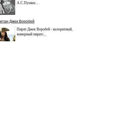
А.С.Пушки...
итан Джек Воробей
Пират Джек Воробей - колоритный,
манерный пиратс...