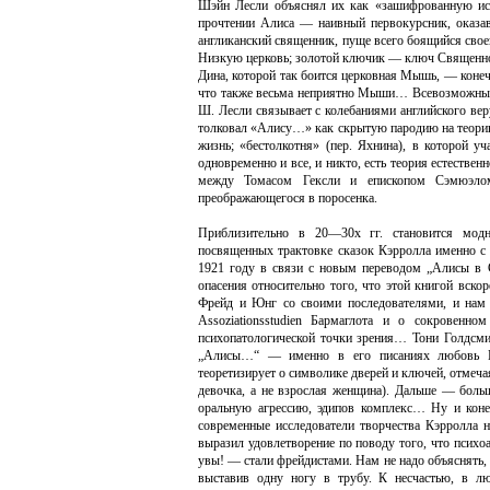
Шэйн Лесли объяснял их как «зашифрованную ист
прочтении Алиса — наивный первокурсник, оказ
англиканский священник, пуще всего боящийся свое
Низкую церковь; золотой ключик — ключ Священног
Дина, которой так боится церковная Мышь, — конеч
что также весьма неприятно Мыши… Всевозможные 
Ш. Лесли связывает с колебаниями английского в
толковал «Алису…» как скрытую пародию на теорию 
жизнь; «бестолкотня» (пер. Яхнина), в которой 
одновременно и все, и никто, есть теория естестве
между Томасом Гексли и епископом Сэмюэлом
преображающегося в поросенка.
Приблизительно в 20—30х гг. становится модны
посвященных трактовке сказок Кэрролла именно с 
1921 году в связи с новым переводом „Алисы в С
опасения относительно того, что этой книгой вско
Фрейд и Юнг со своими последователями, и нам п
Assoziationsstudien Бармаглота и о сокровенн
психопатологической точки зрения… Тони Голдсми
„Алисы…“ — именно в его писаниях любовь Кэ
теоретизирует о символике дверей и ключей, отмечая
девочка, а не взрослая женщина). Дальше — больш
оральную агрессию, эдипов комплекс… Ну и конеч
современные исследователи творчества Кэрролла 
выразил удовлетворение по поводу того, что психо
увы! — стали фрейдистами. Нам не надо объяснять, 
выставив одну ногу в трубу. К несчастью, в лю