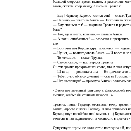
большой скорости время велико, а расстояние ма
таков, скажем, спор между Алисой и Траляля:
— Ему [Черному Королю] снится сон! — сказал Трал
— Не знаю, — ответила Алиса. — Этого никто сказа
— Ему снишься ты! — закричал Траляля и радостно 
была?
— Там, где я и есть, конечно, — сказала Алиса.
— А вот и ошибаешься! — возразил с презрением 
сне.
— Если этот вот Король вдруг проснется, — подтве
— Ну нет, — вознегодовала Алиса. — И вовсе я не по
— То же самое, — сказал Труляля.
— Самое, самое, — подтвердил Траляля
Он так громко прокричал эти слова, что Алиса испуг
— Ш-ш-ш, — прошептала она. — Не кричите, а то вы
— Тебе-то что об этом думать? — сказал Труляля. —
— Нет, настоящая! — крикнула Алиса и залилась сл
«Очень поучительный разговор с философской точ
смешно, он был бы слишком печален…»
Траляля, пишет Гарднер, отстаивает точку зрения 
самих, «просто снятся» Господу. Алиса принимает 
Беркли, пнув ногой большой камень. (…) Берклианск
тема сна и яви поднимается, в частности, в диалоге «
Существует огромное количество исследований, п