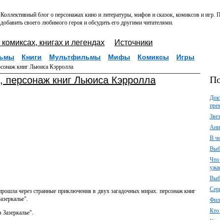
Коллективный блог о персонажах кино и литературы, мифов и сказок, комиксов и игр.
добавить своего любимого героя и обсудить его другими читателями.
 комиксах, книгах и легендах
Источники
ьмы
Книги
Мультфильмы
Мифы
Комиксы
Игры
рсонаж книг Льюиса Кэрролла
По
, персонаж книг Льюиса Кэрролла
Док
пре
Зве
Ани
В ч
Выб
Что
ужа
Выб
Сер
я прошла через странные приключения в двух загадочных мирах. персонаж книг
азеркалье".
Фил
Кто
в Зазеркалье".