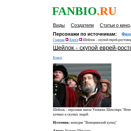
FANBIO
.RU
Виды
Создатели
Статьи о кино,
Персонажи по источникам:
Фил
Главная
Книги
Шейлок - скупой еврей-ростов
Шейлок - скупой еврей-рос
Книги
Шейлок - персонаж пьесы Уильяма Шекспира "Венец
алчных и скупых людей.
Источник:
комедия "Венецианский купец"
Автор:
Уильям Шекспир