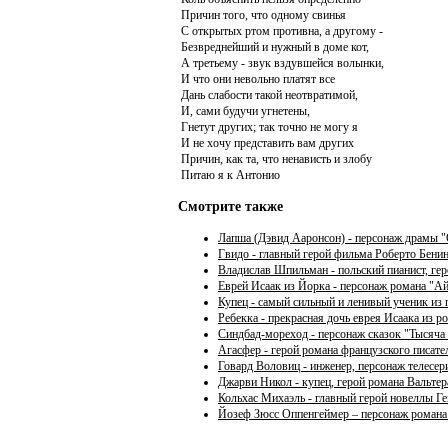
Причин того, что одному свинья
С открытых ртом противна, а другому -
Безвреднейший и нужный в доме кот,
А третьему - звук вздувшейся волынки,
И что они невольно платят все
Дань слабости такой неотвратимой,
И, сами будучи угнетены,
Гнетут других; так точно не могу я
И не хочу представить вам других
Причин, как та, что ненависть и злобу
Питаю я к Антонио
Смотрите также
Лапша (Дэвид Ааронсон) - персонаж драмы 
Гвидо - главный герой фильма Роберто Бени
Владислав Шпильман - польский пианист, ге
Еврей Исаак из Йорка - персонаж романа "А
Купец - самый сильный и ленивый ученик из
Ребекка - прекрасная дочь еврея Исаака из р
Синдбад-мореход - персонаж сказок "Тысяча 
Агасфер - герой романа французского писа
Говард Воловиц - инженер, персонаж телесе
Джарви Никол - купец, герой романа Вальтер
Кольхас Михаэль - главный герой новеллы Г
Йозеф Зюсс Оппенгеймер – персонаж романа