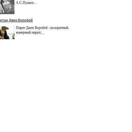
А.С.Пушки...
итан Джек Воробей
Пират Джек Воробей - колоритный,
манерный пиратс...