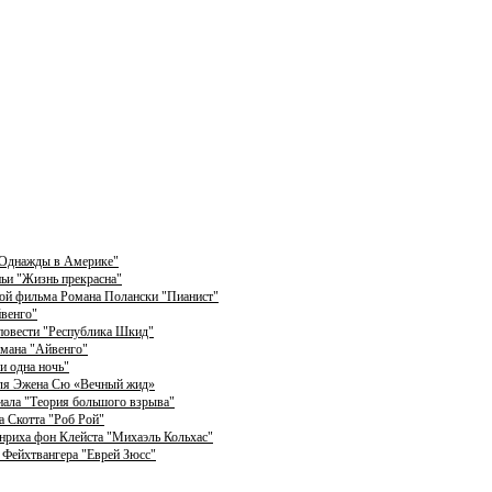
"Однажды в Америке"
ньи "Жизнь прекрасна"
рой фильма Романа Полански "Пианист"
йвенго"
 повести "Республика Шкид"
омана "Айвенго"
и одна ночь"
теля Эжена Сю «Вечный жид»
риала "Теория большого взрыва"
а Скотта "Роб Рой"
енриха фон Клейста "Михаэль Кольхас"
 Фейхтвангера "Еврей Зюсс"