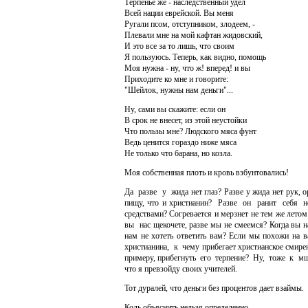
Терпенье же - наследственный удел
Всей нации еврейской. Вы меня
Ругали псом, отступником, злодеем, -
Плевали мне на мой кафтан жидовский,
И это все за то лишь, что своим
Я пользуюсь. Теперь, как видно, помощь
Моя нужна - ну, что ж! вперед! и вы
Приходите ко мне и говорите:
"Шейлок, нужны нам деньги"...
Ну, сами вы скажите: если он
В срок не внесет, из этой неустойки
Что пользы мне? Людского мяса фунт
Ведь ценится гораздо ниже мяса
Не только что барана, но козла.
Моя собственная плоть и кровь взбунтовались!
Да разве у жида нет глаз? Разве у жида нет рук, 
пищу, что и христианин? Разве он ранит себя 
средствами? Согревается и мерзнет не тем же летом
вы нас щекочете, разве мы не смеемся? Когда вы н
нам не хотеть ответить вам? Если мы похожи на 
христианина, к чему прибегает христианское сми
примеру, прибегнуть его терпение? Ну, тоже к мще
что я превзойду своих учителей.
Тот дуралей, что деньги без процентов дает взаймы.
Коль объяснить нельзя определенно