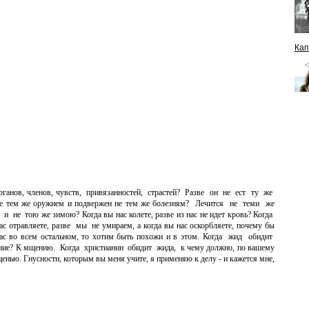
Кап
органов, членов, чувств, привязанностей, страстей? Разве он не ест ту же
не тем же оружием и подвержен не тем же болезням? Лечится не теми же
 и не тою же зимою? Когда вы нас колете, разве из нас не идет кровь? Когда
ас отравляете, разве мы не умираем, а когда вы нас оскорбляете, почему бы
вас во всем остальном, то хотим быть похожи и в этом. Когда жид обидит
рение? К мщению. Когда христианин обидит жида, к чему должно, по вашему
нью. Гнусности, которым вы меня учите, я применяю к делу - и кажется мне,