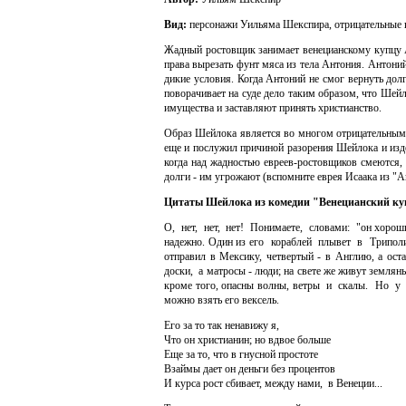
Вид:
персонажи Уильяма Шекспира,
отрицательные 
Жадный ростовщик занимает венецианскому купцу Ан
права вырезать фунт мяса из тела Антония. Антоний
дикие условия. Когда Антоний не смог вернуть дол
поворачивает на суде дело таким образом, что Шей
имущества и заставляют принять христианство.
Образ Шейлока является во многом отрицательным, 
еще и послужил причиной разорения Шейлока и изде
когда над жадностью евреев-ростовщиков смеются, 
долги - им угрожают (вспомните еврея Исаака из "А
Цитаты Шейлока из комедии "Венецианский ку
О, нет, нет, нет! Понимаете, словами: "он хороший 
надежно. Один из его кораблей плывет в Триполи,
отправил в Мексику, четвертый - в Англию, а ос
доски, а матросы - люди; на свете же живут землян
кроме того, опасны волны, ветры и скалы. Но у А
можно взять его вексель.
Его за то так ненавижу я,
Что он христианин; но вдвое больше
Еще за то, что в гнусной простоте
Взаймы дает он деньги без процентов
И курса рост сбивает, между нами, в Венеции...