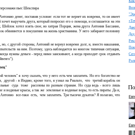
Кик
Воз
персонажи пьес Шекспира
"Эр
тонию денег, поставив условие: если тот не вернет их вовремя, то он имеет
«Те
 хочет выручить друга, который попросил его о помощи, и соглашается на эти
г, Шейлок хотел взять свое, но хитрая Порция, жена друга Антония Бассанио,
Даю 
лок обвиняется в покушении на жизнь христианина. У него забирают половину
Дед
Рек
но, с другой стороны, Антоний не вернул вовремя долг, и, вместо наказания,
Пок
вательств на ним. Поэтому, здесь наблюдается во многом типичная ситуация,
когда нужны деньги - перед ними заискивают, а когда приходит срок отдавать
Сег
йвенго").
Рол
пец"
человек" я хочу сказать, что у него есть чем заплатить. Но его богатство не
 другой - в Индию; кроме того, я узнал на Риальто, что третий корабль он
тальные суда тоже рассеяны по разным странам. Но суда ведь - всего лишь
По
ые и водяные крысы, а так же земляные и водяные воры, то есть пираты. Да и,
нтонио все-таки есть, чем заплатить. Три тысячи дукатов? Я полагаю, что
Евг
Евг