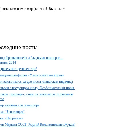
 Приглашаем всех в мир фантазий. Вы можете
следние посты
тор Франкенштейн и Академия вампиров –
мьеры 2014
здные многодетные отцы!
мационный фильм «Университет монстров»
ем заключается загадочность египетских пирамид?
ираем электронную книгу. Особенности и отличия.
 такое «триллер», и чем он отличается от фильмов
сов
ор картины для просмотра
иал "Революция"
ьм «Напролом»
 он Маршал СССР Георгий Константинович Жуков?