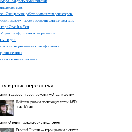
имора - гордость земли вятской
вращение героя
ос". Скандальная работа знаменитых режиссеров.
мный Рыцарь» - проект, который охватил весь мир
год / Give-It-a-Year
 Мороз - миф, что никак не развеется
лама и дети
упать ли лицензионные копии фильмов?
одняшнее кино
ь книги в жизни человека
пулярные персонажи
ений Базаров - герой романа «Отцы и дети»
Действие романа происходит летом 1859
года. Моло...
ений Онегин - характеристика героя
Евгений Онегин — герой романа в стихах