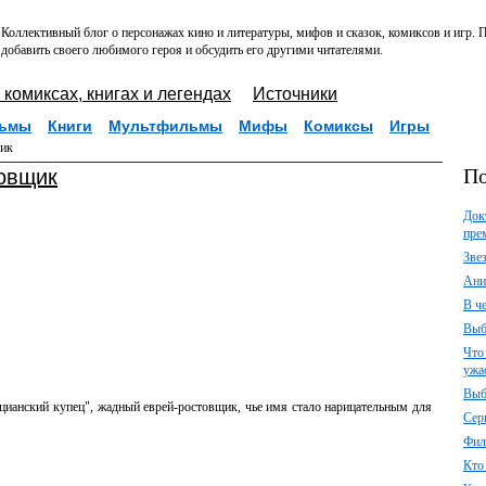
Коллективный блог о персонажах кино и литературы, мифов и сказок, комиксов и игр.
добавить своего любимого героя и обсудить его другими читателями.
 комиксах, книгах и легендах
Источники
ьмы
Книги
Мультфильмы
Мифы
Комиксы
Игры
щик
По
товщик
Док
пре
Зве
Ани
В ч
Выб
Что
ужа
Выб
ианский купец", жадный еврей-ростовщик, чье имя стало нарицательным для
Сер
Фил
Кто