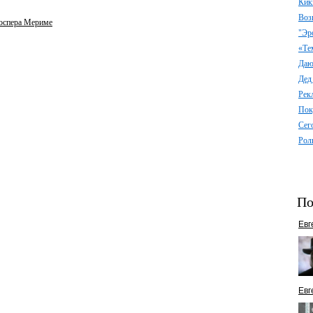
Кик
Воз
роспера Мериме
"Эр
«Те
Даю 
Дед
Рек
Пок
Сег
Рол
По
Евг
Евг