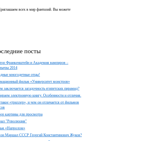
 Приглашаем всех в мир фантазий. Вы можете
следние посты
тор Франкенштейн и Академия вампиров –
мьеры 2014
здные многодетные отцы!
мационный фильм «Университет монстров»
ем заключается загадочность египетских пирамид?
ираем электронную книгу. Особенности и отличия.
 такое «триллер», и чем он отличается от фильмов
сов
ор картины для просмотра
иал "Революция"
ьм «Напролом»
 он Маршал СССР Георгий Константинович Жуков?