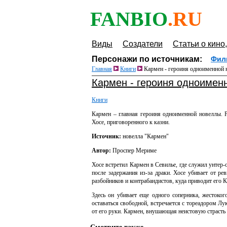
FANBIO
.RU
Виды
Создатели
Статьи о кино,
Персонажи по источникам:
Фил
Главная
Книги
Кармен - героиня одноименной
Кармен - героиня одноиме
Книги
Кармен – главная героиня одноименной новеллы. Р
Хосе, приговоренного к казни.
Источник:
новелла "Кармен"
Автор:
Проспер Мериме
Хосе встретил Кармен в Севилье, где служил унтер-
после задержания из-за драки. Хосе убивает от ре
разбойников и контрабандистов, куда приводит его 
Здесь он убивает еще одного соперника, жестоко
оставаться свободной, встречается с тореадором Лу
от его руки. Кармен, внушающая неистовую страст