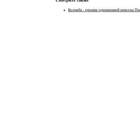
Смотрите также
Коломба - героиня одноименной новеллы П