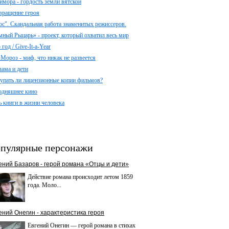
имора - гордость земли вятской
вращение героя
ос". Скандальная работа знаменитых режиссеров.
мный Рыцарь» - проект, который охватил весь мир
год / Give-It-a-Year
 Мороз - миф, что никак не развеется
лама и дети
упать ли лицензионные копии фильмов?
одняшнее кино
ь книги в жизни человека
пулярные персонажи
ений Базаров - герой романа «Отцы и дети»
Действие романа происходит летом 1859
года. Моло...
ений Онегин - характеристика героя
Евгений Онегин — герой романа в стихах