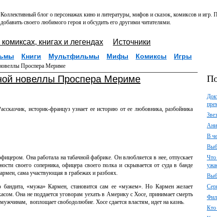
Коллективный блог о персонажах кино и литературы, мифов и сказок, комиксов и игр.
добавить своего любимого героя и обсудить его другими читателями.
 комиксах, книгах и легендах
Источники
ьмы
Книги
Мультфильмы
Мифы
Комиксы
Игры
 новеллы Проспера Мериме
По
нной новеллы Проспера Мериме
Док
пре
ассказчик, историк-француз узнает ее историю от ее любовника, разбойника
Зве
Ани
В ч
Выб
офицером. Она работала на табачной фабрике. Он влюбляется в нее, отпускает
Что
вности своего соперника, офицера своего полка и скрывается от суда в банде
ужа
Кармен, сама участвующая в грабежах и разбоях.
Выб
го бандита, «мужа» Кармен, становится сам ее «мужем». Но Кармен желает
Сер
касом. Она не поддается уговорам уехать в Америку с Хосе, принимает смерть
Фил
ь мужчинам,
воплощает свободолюбие. Хосе сдается властям, идет на казнь.
Кто