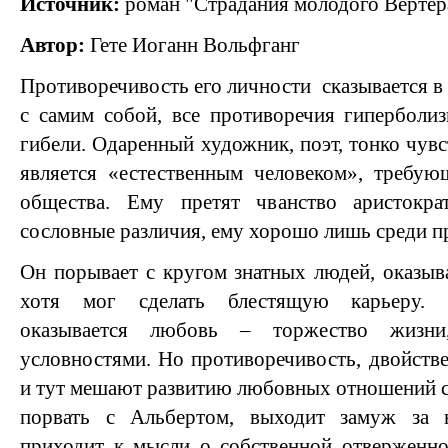
Источник:
роман "Страдания молодого Вертер
Автор:
Гете Иоганн Вольфганг
Противоречивость его личности сказывается в
с самим собой, все противоречия гиперболиз
гибели. Одаренный художник, поэт, тонко чув
является «естественным человеком», требу
общества. Ему претят чванство аристокра
сословные различия, ему хорошо лишь среди п
Он порывает с кругом знатных людей, оказы
хотя мог сделать блестящую карьеру. 
оказывается любовь – торжество жизн
условностями. Но противоречивость, двойств
и тут мешают развитию любовных отношений с 
порвать с Альбертом, выходит замуж за н
приходит к мысли о собственной отверженно