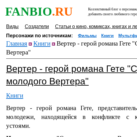
FANBIO
.RU
Коллективный блог о персонажа
добавить своего любимого геро
Виды
Создатели
Статьи о кино, комиксах, книгах и л
Персонажи по источникам:
Фильмы
Книги
Мультф
Главная
Книги
Вертер - герой романа Гете 
Вертера"
Вертер - герой романа Гете "
молодого Вертера"
Книги
Вертер - герой романа Гете, представител
молодежи, находящейся в конфликте с 
устоями.