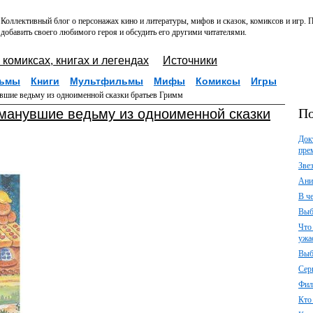
Коллективный блог о персонажах кино и литературы, мифов и сказок, комиксов и игр.
добавить своего любимого героя и обсудить его другими читателями.
 комиксах, книгах и легендах
Источники
ьмы
Книги
Мультфильмы
Мифы
Комиксы
Игры
нувшие ведьму из одноименной сказки братьев Гримм
По
обманувшие ведьму из одноименной сказки
Док
пре
Зве
Ани
В ч
Выб
Что
ужа
Выб
Сер
Фил
Кто