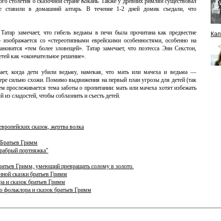
-ого столетия о сказочной стране Кокань. Также у древних римлян существовал
е ставили в домашний алтарь. В течение 1-2 дней домик съедали, что
атар замечает, что гибель ведьмы в печи была прочитана как предвестие
Кап
о изображается со «стереотипными еврейскими особенностями, особенно на
ановится «тем более зловещей». Татар замечает, что поэтесса Энн Секстон,
детей как «окончательное решение».
ает, когда дети убили ведьму, намекая, что мать или мачеха и ведьма —
мере сильно схожи. Помимо выдвижения на первый план угрозы для детей (так
тем прослеживается тема заботы о пропитании: мать или мачеха хотят избежать
 из сладостей, чтобы соблазнить и съесть детей.
европейских сказок, жертва волка
 Братьев Гримм
Храбрый портняжка"
братьев Гримм, умеющий превращать солому в золото.
нной сказки братьев Гримм
ра и сказок братьев Гримм
о фольклора и сказок братьев Гримм