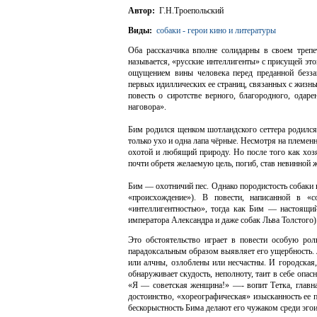
Автор:
Г.Н.Троепольский
Виды:
собаки - герои кино и литературы
Оба рассказчика вполне солидарны в своем трепе
называется, «русские интеллигенты» с присущей э
ощущением вины человека перед преданной безз
первых идиллических ее страниц, связанных с жизнь
повесть о сиротстве верного, благородного, одар
наговора».
Бим родился щенком шотландского сеттера родилс
только ухо и одна лапа чёрные. Несмотря на племе
охотой и любящий природу. Но после того как хозя
почти обретя желаемую цель, погиб, став невинной 
Бим — охотничий пес. Однако породистость собаки в
«происхождение»). В повести, написанной в «с
«интеллигентностью», тогда как Бим — настоящий
императора Александра и даже собак Льва Толстого)
Это обстоятельство играет в повести особую рол
парадоксальным образом выявляет его ущербность. 
или алчны, озлоблены или несчастны. И городская
обнаруживает скудость, неполноту, таит в себе опас
«Я — советская женщина!» —- вопит Тетка, главная
достоинство, «хореографическая» изысканность ее 
бескорыстность Бима делают его чужаком среди эго