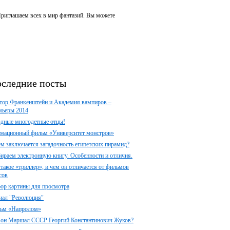
 Приглашаем всех в мир фантазий. Вы можете
следние посты
тор Франкенштейн и Академия вампиров –
мьеры 2014
здные многодетные отцы!
мационный фильм «Университет монстров»
ем заключается загадочность египетских пирамид?
ираем электронную книгу. Особенности и отличия.
 такое «триллер», и чем он отличается от фильмов
сов
ор картины для просмотра
иал "Революция"
ьм «Напролом»
 он Маршал СССР Георгий Константинович Жуков?