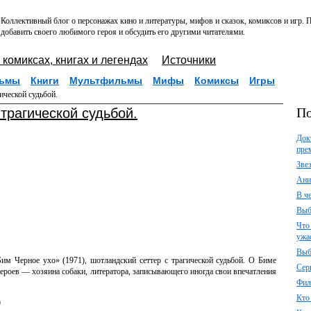
Коллективный блог о персонажах кино и литературы, мифов и сказок, комиксов и игр.
добавить своего любимого героя и обсудить его другими читателями.
 комиксах, книгах и легендах
Источники
ьмы
Книги
Мультфильмы
Мифы
Комиксы
Игры
ической судьбой.
По
 трагической судьбой.
Док
пре
Зве
Ани
В ч
Выб
Что
ужа
Выб
им Черное ухо» (1971), шотландский сеттер с трагической судьбой. О Биме
Сер
е героев — хозяина собаки, литератора, записывающего иногда свои впечатления
Фил
Кто
)