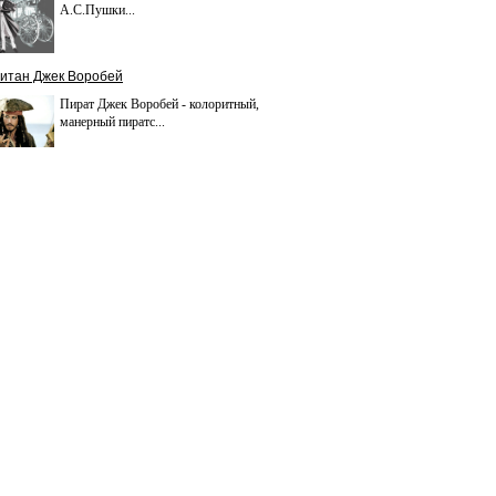
А.С.Пушки...
итан Джек Воробей
Пират Джек Воробей - колоритный,
манерный пиратс...