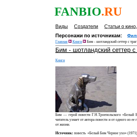
FANBIO
.RU
Виды
Создатели
Статьи о кино,
Персонажи по источникам:
Фил
Главная
Книги
Бим - шотландский сеттер с траг
Бим - шотландский сеттер с
Книги
Бим — герой повести Г.Н.Троепольского «Белый Б
читатель узнает от автора повести и от одного из е
от жизни.
Источник:
повесть «Белый Бим Черное ухо» (1971