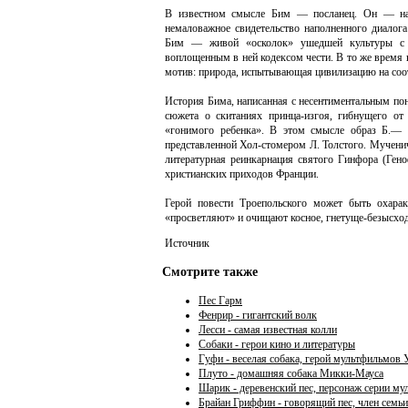
В известном смысле Бим — посланец. Он — нас
немаловажное свидетельство наполненного диалог
Бим — живой «осколок» ушедшей культуры с е
воплощенным в ней кодексом чести. В то же время 
мотив: природа, испытывающая цивилизацию на соот
История Бима, написанная с несентиментальным пон
сюжета о скитаниях принца-изгоя, гибнущего от
«гонимого ребенка». В этом смысле образ Б.— 
представленной Хол-стомером Л. Толстого. Мучени
литературная реинкарнация святого Гинфора (Гено
христианских приходов Франции.
Герой повести Троепольского может быть охарак
«просветляют» и очищают косное, гнетуще-безысход
Источник
Смотрите также
Пес Гарм
Фенрир - гигантский волк
Лесси - самая известная колли
Собаки - герои кино и литературы
Гуфи - веселая собака, герой мультфильмов 
Плуто - домашняя собака Микки-Мауса
Шарик - деревенский пес, персонаж серии м
Брайан Гриффин - говорящий пес, член семь