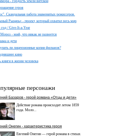
имора - гордость земли вятской
вращение героя
ос". Скандальная работа знаменитых режиссеров.
мный Рыцарь» - проект, который охватил весь мир
год / Give-It-a-Year
 Мороз - миф, что никак не развеется
лама и дети
упать ли лицензионные копии фильмов?
одняшнее кино
ь книги в жизни человека
пулярные персонажи
ений Базаров - герой романа «Отцы и дети»
Действие романа происходит летом 1859
года. Моло...
ений Онегин - характеристика героя
Евгений Онегин — герой романа в стихах