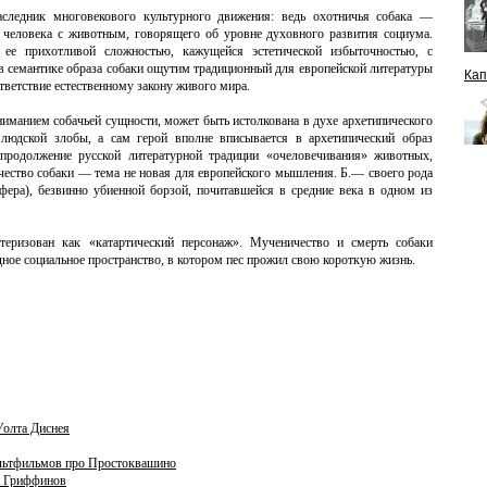
ледник многовекового культурного движения: ведь охотничья собака —
а человека с животным, говорящего об уровне духовного развития социума.
е прихотливой сложностью, кажущейся эстетической избыточностью, с
в семантике образа собаки ощутим традиционный для европейской литературы
Кап
ветствие естественному закону живого мира.
иманием собачьей сущности, может быть истолкована в духе архетипического
 людской злобы, а сам герой вполне вписывается в архетипический образ
продолжение русской литературной традиции «очеловечивания» животных,
чество собаки — тема не новая для европейского мышления. Б.— своего рода
фера), безвинно убиенной борзой, почитавшейся в средние века в одном из
теризован как «катартический персонаж». Мученичество и смерть собаки
ное социальное пространство, в котором пес прожил свою короткую жизнь.
Уолта Диснея
ультфильмов про Простоквашино
и Гриффинов