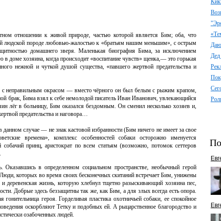
Кик
Воз
"Эр
«Те
тном отношении к живой природе, частью которой является Бим; оба, что
той людской породе любовью-жалостью к «братьям нашим меньшим», с острым
Даю 
ащитностью домашнего зверя. Маленькая биография Бима, за исключением
Дед
ю в доме хозяина, когда происходит «воспитание чувств» щенка,— это горькая
енного нежной и чуткой душой существа, «павшего жертвой предательства и
Рек
Пок
Сег
я с неправильным окрасом — вместо чёрного он был белым с рыжим крапом,
нной брак, Бима взял к себе немолодой писатель Иван Иванович, увлекающийся
Рол
ин лёг в больницу, Бим оказался бездомным. Он сменил несколько хозяев и,
жертвой предательства и наговора…
 данном случае — не знак кастовой избранности (Бим ничего не имеет за свое
оветские времена», комплекс особенностей собаки осторожно именуется
По
 собачий принц, аристократ по всем статьям (возможно, потомок сеттеров
.
Евг
ь. Оказавшись в определенном социальном пространстве, необычный герой
Люди, которых во время своих бесконечных скитаний встречает Бим, унижены
, и деревенская жизнь, которую хлебнул тщетно разыскивающий хозяина пес,
ности. Добрые здесь беззащитны так же, как Бим, а для злых всегда есть опора.
 гонительница героя. Горделивая пластика охотничьей собаки, ее спокойное
Евг
поведения оскорбляют Тетку и подобных ей. А рыцарственное благородство и
истически озабоченных людей.