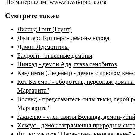
По материалам: www.ru.wikipedia.org
Смотрите также
Лиланд Гонт (Гаунт)
Джиперс Криперс - демон-людоед
Демон Лермонтова
Балроги - огненные демоны
Пинхэд - демон Ада, глава сенобитов
Кэндимэн (Леденец) - демон с крюком вмес
Кот Бегемот - оборотень, персонаж романа
Маргарита"
Воланд - представитель силы тьмы, герой 
Маргарита"
Азазелло - член свиты Воланда, демон-уби
Хексус - демон загрязнения природы и сме
Фильм ужасов "Паранормальное явление" -