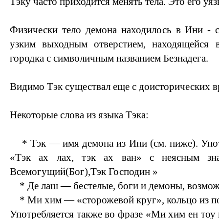
Тэку часто приходится менять тела. Это его уя
Физически тело демона находилось в Ини - 
узким выходным отверстием, находящейся 
городка с символичным названием Безнадега.
Видимо Тэк существал еще с доисторических 
Некоторые слова из языка Тэка:
* Тэк — имя демона из Ини (см. ниже). Упот
«Тэк ах лах, тэк ах ван» с неясным зн
Всемогущий(Бог),Тэк Господин »
* Де лаш — бестелые, боги и демоны, возмож
* Ми хим — «сторожевой круг», кольцо из п
Употребляется также во фразе «Ми хим ен тоу