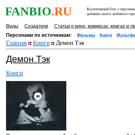
FANBIO
.RU
Коллективный блог о персонажа
добавить своего любимого геро
Виды
Создатели
Статьи о кино, комиксах, книгах и л
Персонажи по источникам:
Фильмы
Книги
Мультф
Главная
Книги
Демон Тэк
Демон Тэк
Книги