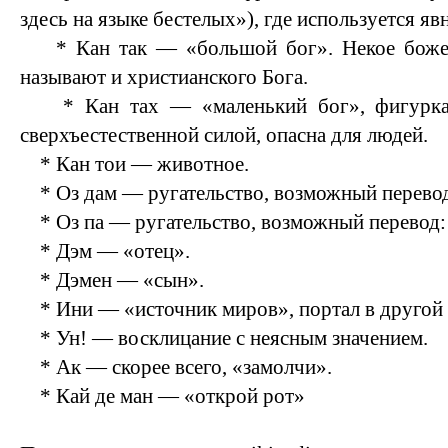
здесь на языке бестелых»), где используется яв
* Кан так — «большой бог». Некое божест
называют и христианского Бога.
* Кан тах — «маленький бог», фигурка 
сверхъестественной силой, опасна для людей.
* Кан тои — животное.
* Оз дам — ругательство, возможный перевод
* Оз па — ругательство, возможный перевод: 
* Дэм — «отец».
* Дэмен — «сын».
* Ини — «источник миров», портал в другой 
* Ун! — восклицание с неясным значением.
* Ак — скорее всего, «замолчи».
* Кай де ман — «открой рот»