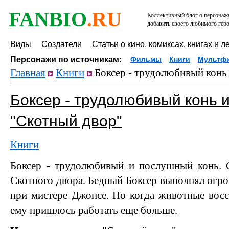
FANBIO
.RU
Коллективный блог о персонажа
добавить своего любимого геро
Виды
Создатели
Статьи о кино, комиксах, книгах и л
Персонажи по источникам:
Фильмы
Книги
Мультф
Главная
Книги
Боксер - трудолюбивый конь 
Боксер - трудолюбивый конь и
"Скотный двор"
Книги
Боксер - трудолюбивый и послушный конь.
Скотного двора. Бедный Боксер выполнял огро
при мистере Джонсе. Но когда животные восс
ему пришлось работать еще больше.