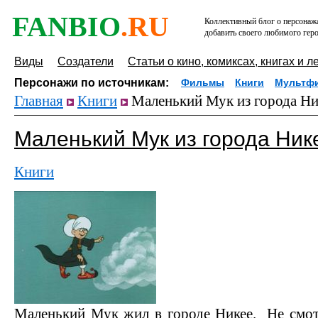
FANBIO
.RU
Коллективный блог о персонажа
добавить своего любимого геро
Виды
Создатели
Статьи о кино, комиксах, книгах и л
Персонажи по источникам:
Фильмы
Книги
Мультф
Главная
Книги
Маленький Мук из города Ни
Маленький Мук из города Ник
Книги
Маленький Мук жил в городе Никее. Не смот