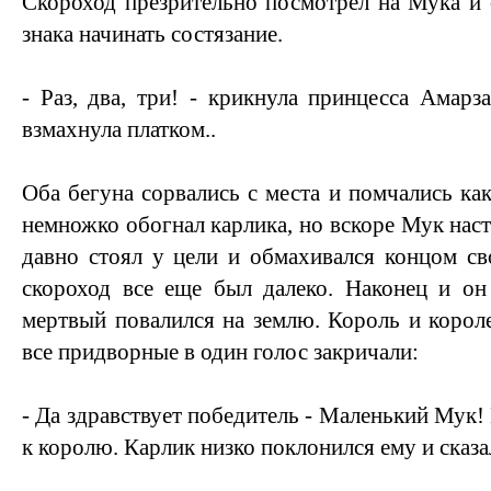
Скороход презрительно посмотрел на Мука и 
знака начинать состязание.
- Раз, два, три! - крикнула принцесса Амарз
взмахнула платком..
Оба бегуна сорвались с места и помчались как
немножко обогнал карлика, но вскоре Мук наст
давно стоял у цели и обмахивался концом св
скороход все еще был далеко. Наконец и он
мертвый повалился на землю. Король и короле
все придворные в один голос закричали:
- Да здравствует победитель - Маленький Мук
к королю. Карлик низко поклонился ему и сказа