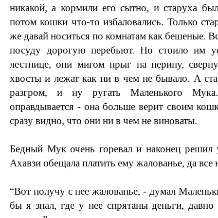
никакой, а кормили его сытно, и старуха бы
потом кошки что-то избаловались. Только стар
же давай носиться по комнатам как бешеные. В
посуду дорогую перебьют. Но стоило им у
лестнице, они мигом прыг на перину, сверн
хвосты и лежат как ни в чем не бывало. А ста
разгром, и ну ругать Маленького Мука.
оправдывается - она больше верит своим кошк
сразу видно, что они ни в чем не виноваты.
Бедный Мук очень горевал и наконец решил 
Ахавзи обещала платить ему жалованье, да все н
“Вот получу с нее жалованье, - думал Маленьки
бы я знал, где у нее спрятаны деньги, давно