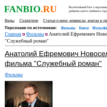
FANBIO
.RU
Коллективный блог о персонажа
добавить своего любимого геро
Виды
Создатели
Статьи о кино, комиксах, книгах и л
Персонажи по источникам:
Фильмы
Книги
Мультф
Главная
Фильмы
Анатолий Ефремович Новос
"Служебный роман"
Анатолий Ефремович Новосел
фильма "Служебный роман"
Фильмы