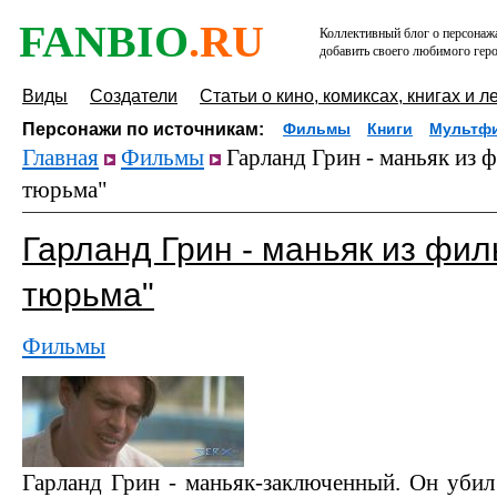
FANBIO
.RU
Коллективный блог о персонажа
добавить своего любимого геро
Виды
Создатели
Статьи о кино, комиксах, книгах и л
Персонажи по источникам:
Фильмы
Книги
Мультф
Главная
Фильмы
Гарланд Грин - маньяк из 
тюрьма"
Гарланд Грин - маньяк из фи
тюрьма"
Фильмы
Гарланд Грин - маньяк-заключенный. Он убил