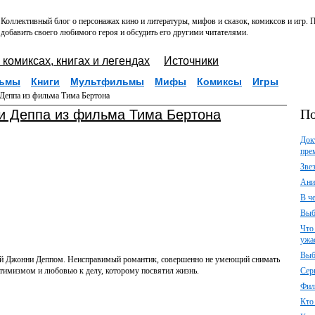
Коллективный блог о персонажах кино и литературы, мифов и сказок, комиксов и игр.
добавить своего любимого героя и обсудить его другими читателями.
 комиксах, книгах и легендах
Источники
ьмы
Книги
Мультфильмы
Мифы
Комиксы
Игры
Деппа из фильма Тима Бертона
По
и Деппа из фильма Тима Бертона
Док
пре
Зве
Ани
В ч
Выб
Что
ужа
Выб
ный Джонни Деппом. Неисправимый романтик, совершенно не умеющий снимать
птимизмом и любовью к делу, которому посвятил жизнь.
Сер
Фил
Кто