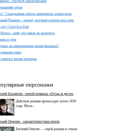
имора - гордость земли вятской
вращение героя
ос". Скандальная работа знаменитых режиссеров.
мный Рыцарь» - проект, который охватил весь мир
год / Give-It-a-Year
 Мороз - миф, что никак не развеется
лама и дети
упать ли лицензионные копии фильмов?
одняшнее кино
ь книги в жизни человека
пулярные персонажи
ений Базаров - герой романа «Отцы и дети»
Действие романа происходит летом 1859
года. Моло...
ений Онегин - характеристика героя
Евгений Онегин — герой романа в стихах