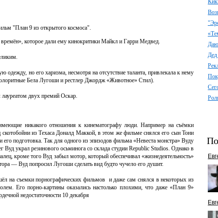
Кик
Воз
"Эр
ильм "План 9 из открытого космоса".
«Те
х времён», которое дали ему кинокритики Майкл и Гарри Медвед.
Даю 
Дед
еликим.
Рек
ю одежду, но его харизма, несмотря на отсутствие таланта, привлекала к нему
Пок
олоритные Бела Лугоши и рестлер Джордж «Животное» Стил).
Сег
 лауреатом двух премий Оскар.
Рол
имеющие никакого отношения к кинематографу люди. Например на съёмки
 скотобойни из Техаса Доналд Маккой, в этом же фильме снялся его сын Тони
По
 его подготовка. Так для одного из эпизодов фильма «Невеста монстра» Вуду
ег Вуд украл резинового осьминога со склада студии Republic Studios. Однако в
палец, кроме того Вуд забыл мотор, который обеспечивал «жизнедеятельность»
Евг
тора — Вуд попросил Лугоши сделать вид будто чучело его душит.
ешёл на съемки порнографических фильмов и даже сам снялся в некоторых из
голем. Его порно-картины оказались настолько плохими, что даже «План 9»
ердечной недостаточности 10 декабря
Евг