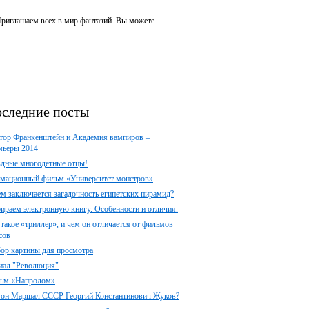
 Приглашаем всех в мир фантазий. Вы можете
следние посты
тор Франкенштейн и Академия вампиров –
мьеры 2014
здные многодетные отцы!
мационный фильм «Университет монстров»
ем заключается загадочность египетских пирамид?
ираем электронную книгу. Особенности и отличия.
 такое «триллер», и чем он отличается от фильмов
сов
ор картины для просмотра
иал "Революция"
ьм «Напролом»
 он Маршал СССР Георгий Константинович Жуков?