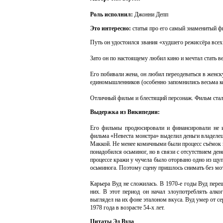
Роль исполнил:
Джонни Депп
Это интересно:
статья про его самый знаменитый ф
Путь он удостоился звания «худшего режиссёра все
Зато он по настоящему любил кино и мечтал стать в
Его побивали жена, он любил переодеваться в женску
единомышленников (особенно запомнились весьма к
Отличный фильм и блестящий персонаж. Фильм стал
Выдержка из Википедии:
Его фильмы продюсировали и финансировали не 
фильма «Невеста монстра» выделил деньги владелец
Маккой. Не менее комичными были процесс съёмок и
понадобился осьминог, но в связи с отсутствием ден
процессе кражи у чучела было оторвано одно из щу
осьминога. Поэтому сцену пришлось снимать без мо
Карьера Вуд не сложилась. В 1970-е годы Вуд пер
них. В этот период он начал злоупотреблять алко
выглядел на их фоне эталоном вкуса. Вуд умер от с
1978 года в возрасте 54-х лет.
Цитаты Эд Вуда