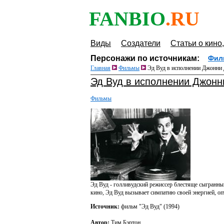
FANBIO
.RU
Виды
Создатели
Статьи о кино,
Персонажи по источникам:
Фил
Главная
Фильмы
Эд Вуд в исполнении Джонни 
Эд Вуд в исполнении Джонн
Фильмы
Эд Вуд - голливудский режиссер блестяще сыгран
кино, Эд Вуд вызывает симпатию своей энергией, о
Источник:
фильм "Эд Вуд" (1994)
Автор:
Тим Бэртон