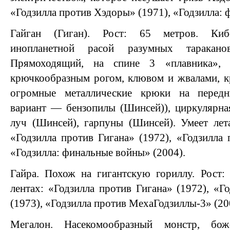
«Годзилла против Хэдоры» (1971), «Годзилла: 
Гайган (Гиган). Рост: 65 метров. Кибо
инопланетной расой разумных таракано
Прямоходящий, на спине 3 «плавника», 
крючкообразным рогом, клювом и жвалами, к
огромные металлические крюки на передн
вариант — бензопилы (Шинсей)), циркулярна
луч (Шинсей), гарпуны (Шинсей). Умеет лета
«Годзилла против Гигана» (1972), «Годзилла 
«Годзилла: финальные войны» (2004).
Гайра. Похож на гигантскую гориллу. Рост:
лентах: «Годзилла против Гигана» (1972), «Г
(1973), «Годзилла против МехаГодзиллы-3» (20
Мегалон. Насекомообразный монстр, бож