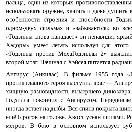
пальца, один из которых противопоставленный
использовать оружие, хватать и даже душить 
особенности строения и способности Годз
одном-двух фильмах и «забываются» во все
«Годзилла снова нападает» он ненавидит яркий
Хэдоры» умеет летать используя для этого
«Годзилла против МехаГодзиллы 2» выяснит
второй мозг. Начиная с Хэйсея питается радиац
Ангирус (Анкилас). В фильме 1955 года «Г
против главного героя выступил враг — Ангир
хищную разновидность вымершего динозавра 
Годзилла покончил с Ангирусом. Передвигае
иногда встаёт на дыбы. Вся спина покрыта шипа
ещё 6 рогов на голове. Хвост усеян шипами. Ро
метров. В бою в основном использует зуб