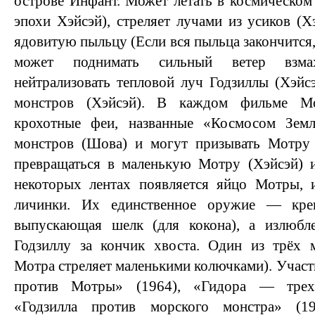
острове Инфант. Может летать в космическом
эпохи Хэйсэй), стреляет лучами из усиков (Х
ядовитую пыльцу (Если вся пыльца закончится, 
может поднимать сильный ветер взма
нейтрализовать тепловой луч Годзиллы (Хэйс
монстров (Хэйсэй). В каждом фильме М
крохотные феи, названные «Космосом Зем
монстров (Шова) и могут призывать Мотру
превращаться в маленькую Мотру (Хэйсэй) и
некоторых лентах появляется яйцо Мотры, 
личинки. Их единственное оружие — кре
выпускающая шелк (для кокона), а излюб
Годзиллу за кончик хвоста. Один из трёх м
Мотра стреляет маленькими колючками). Участв
против Мотры» (1964), «Гидора — трехг
«Годзилла против морского монстра» (1