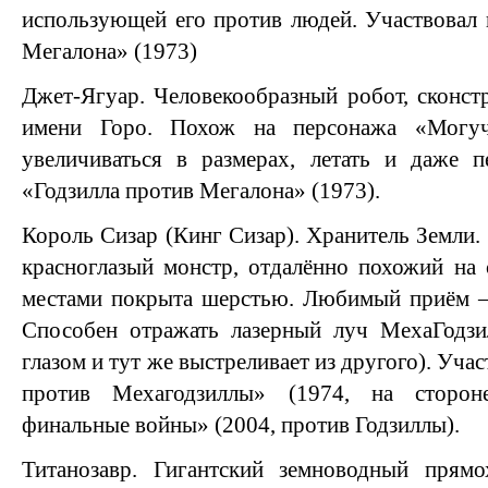
использующей его против людей. Участвовал в
Мегалона» (1973)
Джет-Ягуар. Человекообразный робот, сконс
имени Горо. Похож на персонажа «Могуч
увеличиваться в размерах, летать и даже п
«Годзилла против Мегалона» (1973).
Король Сизар (Кинг Сизар). Хранитель Земли
красноглазый монстр, отдалённо похожий на 
местами покрыта шерстью. Любимый приём — 
Способен отражать лазерный луч МехаГодз
глазом и тут же выстреливает из другого). Учас
против Мехагодзиллы» (1974, на стороне
финальные войны» (2004, против Годзиллы).
Титанозавр. Гигантский земноводный прям