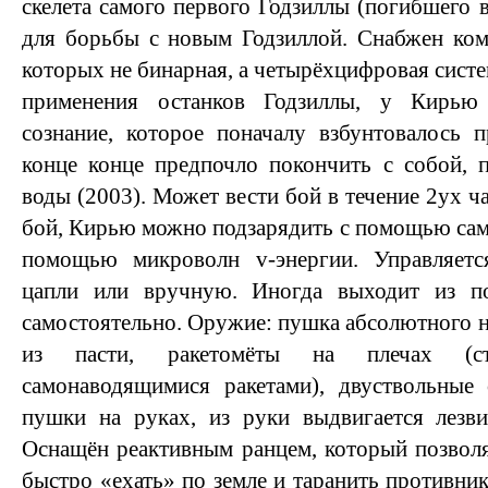
скелета самого первого Годзиллы (погибшего 
для борьбы с новым Годзиллой. Снабжен ко
которых не бинарная, а четырёхцифровая систем
применения останков Годзиллы, у Кирью 
сознание, которое поначалу взбунтовалось 
конце конце предпочло покончить с собой, 
воды (2003). Может вести бой в течение 2ух ч
бой, Кирью можно подзарядить с помощью сам
помощью микроволн v-энергии. Управляетс
цапли или вручную. Иногда выходит из по
самостоятельно. Оружие: пушка абсолютного н
из пасти, ракетомёты на плечах (
самонаводящимися ракетами), двуствольные 
пушки на руках, из руки выдвигается лезви
Оснащён реактивным ранцем, который позволя
быстро «ехать» по земле и таранить противни