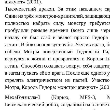
атакуют» (2001).
Тысячелетний дракон. За этим названием ск
Один из трёх монстров-хранителей, защищающ
полностью набрать силу, монстру требуетс
пробудили раньше времени (всего лишь чере
началу он был слаб и звался просто Гидора 
летать. В бою использует зубы. Укусив врага, 
гибели Мотры поверженный Годзиллой Гид
вернулся к жизни и превратился в Короля Г
летать. Способен создавать вокруг себя защит
а затем пускать её во врага. После ещё одного 
стрелять электричеством из пастей. Участво
Мотра, Король Гидора: монстры атакуют» (200
МехаГодзилла-3 (Кирью, MFS-3, Ме
Биомеханический робот, созданный на основе п