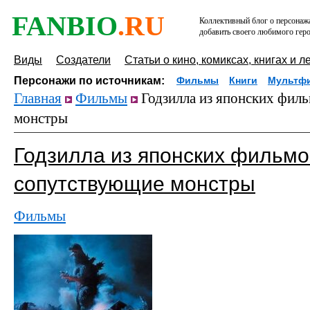
FANBIO
.RU
Коллективный блог о персонажа
добавить своего любимого геро
Виды
Создатели
Статьи о кино, комиксах, книгах и л
Персонажи по источникам:
Фильмы
Книги
Мультф
Главная
Фильмы
Годзилла из японских фил
монстры
Годзилла из японских фильмо
сопутствующие монстры
Фильмы