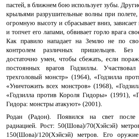
пастей, в ближнем бою использует зубы. Други
крыльями разрушительные волны при полете,
огромную высоту и сбрасывает вниз, зависает
и топчет его лапами, обвивает горло врага св
Как правило нападает на Землю не по сво
контролем различных пришельцев. Без 
достаточно умен, чтобы сбежать, если пора
постоянных врагов Годзиллы. Участвова
трехголовый монстр» (1964), «Годзилла прот
«Уничтожить всех монстров» (1968), «Годзилл
«Годзилла против Короля Гидоры» (1991), «
Гидора: монстры атакуют» (2001).
Родан (Радон). Появился на свет после
радиацией. Рост: 50(Шова)/70(Хэйсэй) метр
150(Шова)/120(Хэйсэй) метров. Его оружи