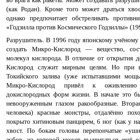
во врага как ракеты. Может создавать разруш
(как Родан). Кроме того может драться хво
однако предпочитает обстреливать противни
«Годзилла против Космического Годзиллы» (19
Разрушитель. В 1996 году японскому учёном
создать Микро-Кислород — вещество, со
молекул кислорода. В отличие от открытия 
Кислород служит мирным целям. Но при в
Токийского залива (уже испытавшими мощь
Микро-Кислород привёл к оживлени
докислородных форм жизни. В начале это б
невооруженным глазом ракообразные. Втора
человека) красные монстры, отдалённо пох
покрыто хитиновым панцирем, 6 ног (как у на
хвост. По бокам головы перепончатые «уши
зубов, из которой может выдвигаться ещё о