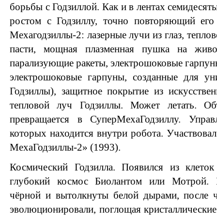
борьбы с Годзиллой. Как и в лентах семидесяты
ростом с Годзиллу, точно повторяющий ег
Мехагодзиллы-2: лазерные лучи из глаз, теплов
пасти, мощная плазменная пушка на живот
парализующие ракеты, электрошоковые гарпун
электрошоковые гарпуны, созданные для ун
Годзиллы), защитное покрытие из искусстве
тепловой луч Годзиллы. Может летать. Об
превращается в СуперМехаГодзиллу. Управ
которых находится внутри робота. Участвовал
МехаГодзиллы-2» (1993).
Космический Годзилла. Появился из клеток
глубокий космос Биолантом или Мотрой.
чёрной и вытолкнуты белой дырами, после ч
эволюционировали, поглощая кристаллические