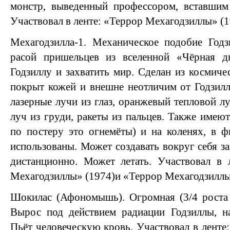
монстр, выведенный профессором, вставшим
Участвовал в ленте: «Террор Мехагодзиллы» (1
Мехагодзилла-1. Механическое подобие Годз
расой пришельцев из вселенной «Чёрная д
Годзиллу и захватить мир. Сделан из космиче
покрыт кожей и внешне неотличим от Годзил
лазерные лучи из глаз, оранжевый тепловой лу
луч из груди, ракеты из пальцев. Также имею
по постеру это огнемёты) и на коленях, в 
использованы. Может создавать вокруг себя з
дистанционно. Может летать. Участвовал в 
Мехагодзиллы» (1974)и «Террор Мехагодзиллы
Шокилас (Афономышь). Огромная (3/4 роста 
Вырос под действием радиации Годзиллы, на
Пьёт человеческую кровь. Участвовал в ленте