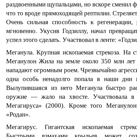
раздвоенными щупальцами, но вскоре сменил 
что то вроде прямоходящей рептилии. Стреляе
Очень сильная способность к регенерации, 
мгновенно. Укусив Годзиллу, начал превращат
успел этого сделать. Участвовал в ленте: «Годз
Меганула. Крупная ископаемая стрекоза. На с
Меганулон Жила на земле около 350 млн лет
нападают огромным роем. Чрезвычайно агресс
одна особь ненадолго попала в наши дни 
Вылупившаяся из него Меганула быстро рас
оружие — жало на хвосте. Участвовала в 
Мегагируса» (2000). Кроме того Мегануло
«Родан».
Мегагирус. Гигантская ископаемая стрек
Быстрыми взмахами крыльев может созд