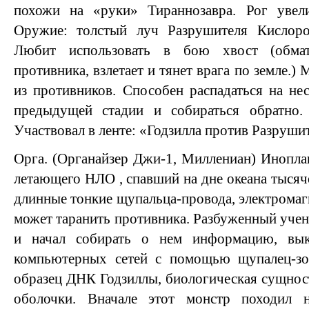
похожи на «руки» Тираннозавра. Рог увели
Оружие: толстый луч Разрушителя Кислород
Любит использовать в бою хвост (обма
противника, взлетает и тянет врага по земле.)
из противников. Способен распадаться на не
предыдущей стадии и собираться обратно.
Участвовал в ленте: «Годзилла против Разрушит
Орга. (Органайзер Джи-1, Миллениан) Инопл
летающего НЛО , спавший на дне океана тысяч
длинные тонкие щупальца-провода, электромаг
может таранить противника. Разбуженный учен
и начал собирать о нем информацию, вык
компьютерных сетей с помощью щупалец-зо
образец ДНК Годзиллы, биологическая сущност
оболочки. Вначале этот монстр походил 