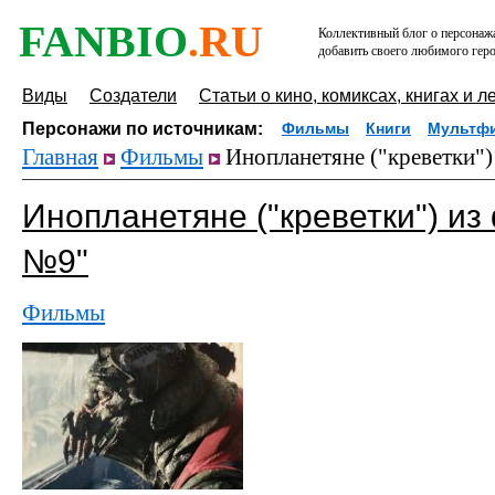
FANBIO
.RU
Коллективный блог о персонажа
добавить своего любимого геро
Виды
Создатели
Статьи о кино, комиксах, книгах и л
Персонажи по источникам:
Фильмы
Книги
Мультф
Главная
Фильмы
Инопланетяне ("креветки")
Инопланетяне ("креветки") и
№9"
Фильмы