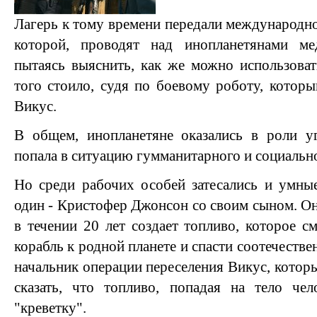
Лагерь к тому времени передали международ
которой, проводят над инопланетянами ме
пытаясь выяснить, как же можно использоват
того стоило, судя по боевому роботу, котор
Викус.
В общем, инопланетяне оказались в роли уг
попала в ситуацию гумманитарного и социально
Но среди рабочих особей затесались и умны
один - Кристофер Джонсон со своим сыном. Он
в течении 20 лет создает топливо, которое с
корабль к родной планете и спасти соотечестве
начальник операции переселения Викус, котор
сказать, что топливо, попадая на тело чел
"креветку".