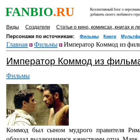
FANBIO
.RU
Коллективный блог о персонажа
добавить своего любимого геро
Виды
Создатели
Статьи о кино, комиксах, книгах и л
Персонажи по источникам:
Фильмы
Книги
Мультф
Главная
Фильмы
Император Коммод из филь
Император Коммод из фильма
Фильмы
Коммод был сыном мудрого правителя Рим
обладал выдающимися качествами отца. Марк 