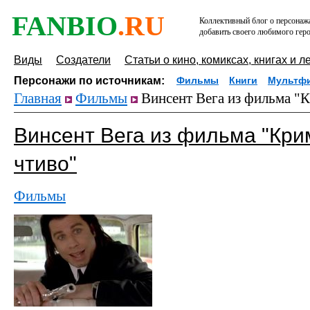
FANBIO
.RU
Коллективный блог о персонажа
добавить своего любимого геро
Виды
Создатели
Статьи о кино, комиксах, книгах и л
Персонажи по источникам:
Фильмы
Книги
Мультф
Главная
Фильмы
Винсент Вега из фильма "
Винсент Вега из фильма "Кр
чтиво"
Фильмы