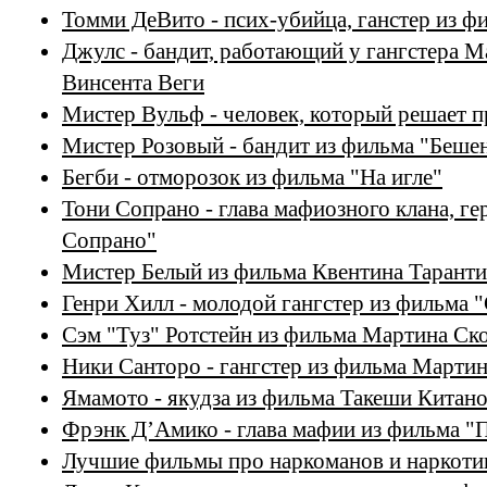
Томми ДеВито - псих-убийца, ганстер из ф
Джулс - бандит, работающий у гангстера М
Винсента Веги
Мистер Вульф - человек, который решает 
Мистер Розовый - бандит из фильма "Беше
Бегби - отморозок из фильма "На игле"
Тони Сопрано - глава мафиозного клана, ге
Сопрано"
Мистер Белый из фильма Квентина Тарант
Генри Хилл - молодой гангстер из фильма 
Сэм "Туз" Ротстейн из фильма Мартина Ско
Ники Санторо - гангстер из фильма Мартин
Ямамото - якудза из фильма Такеши Китано
Фрэнк Д’Амико - глава мафии из фильма "
Лучшие фильмы про наркоманов и наркотик