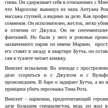
гнева. Он сдерживает себя в отношениях с Мией,
что Марселлас выкинул из окна Антуана Рок
массажа ступней, а видимо за дело. Как профе
сомнения. Он исполнителен, жесток, легко убив
в отличии от Джулса. Он не сентементале
фантазией. Но были у него и роковые проко
захваченного парня по имени Марвин, простр
его ставят в засаду в квартире Бутча, он оста
сам в туалете читает книжку.
Винсент вспыльчив. Во эпизоде с простреленн
дело ссориться и с Джулсом и с Вульфо
происшедшем. В баре о задирает Бутча, а во 
принципа убить персонажа Тима Рота.
Винсент - наркоман, предпочитающий героин
деле большим специалистом, ведь он жил 