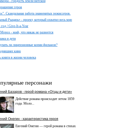
имора - гордость земли вятской
вращение героя
ос". Скандальная работа знаменитых режиссеров.
мный Рыцарь» - проект, который охватил весь мир
год / Give-It-a-Year
 Мороз - миф, что никак не развеется
лама и дети
упать ли лицензионные копии фильмов?
одняшнее кино
ь книги в жизни человека
пулярные персонажи
ений Базаров - герой романа «Отцы и дети»
Действие романа происходит летом 1859
года. Моло...
ений Онегин - характеристика героя
Евгений Онегин — герой романа в стихах