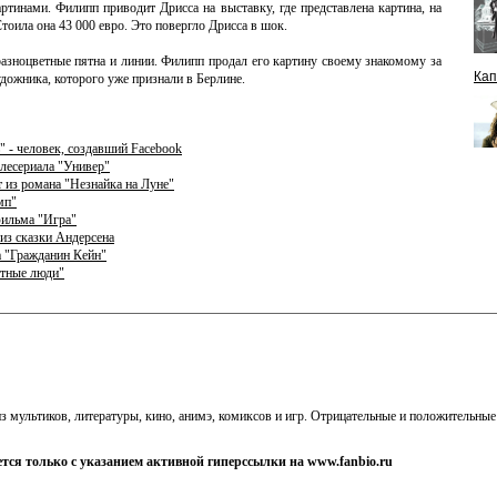
тинами. Филипп приводит Дрисса на выставку, где представлена картина, на
тоила она 43 000 евро. Это повергло Дрисса в шок.
азноцветные пятна и линии. Филипп продал его картину своему знакомому за
Кап
дожника, которого уже признали в Берлине.
 - человек, создавший Facebook
елесериала "Универ"
из романа "Незнайка на Луне"
мп"
фильма "Игра"
из сказки Андерсена
а "Гражданин Кейн"
стные люди"
 из мультиков, литературы, кино, анимэ, комиксов и игр. Отрицательные и положительн
тся только с указанием активной гиперссылки на www.fanbio.ru