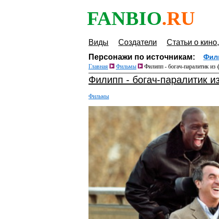
FANBIO
.RU
Виды
Создатели
Статьи о кино,
Персонажи по источникам:
Фил
Главная
Фильмы
Филипп - богач-паралитик из 
Филипп - богач-паралитик и
Фильмы