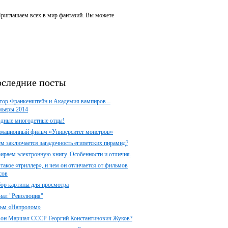
 Приглашаем всех в мир фантазий. Вы можете
следние посты
тор Франкенштейн и Академия вампиров –
мьеры 2014
здные многодетные отцы!
мационный фильм «Университет монстров»
ем заключается загадочность египетских пирамид?
ираем электронную книгу. Особенности и отличия.
 такое «триллер», и чем он отличается от фильмов
сов
ор картины для просмотра
иал "Революция"
ьм «Напролом»
 он Маршал СССР Георгий Константинович Жуков?