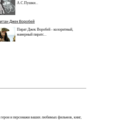
А.С.Пушки...
итан Джек Воробей
Пират Джек Воробей - колоритный,
манерный пиратс...
ые герои и персонажи ваших любимых фильмов, книг,