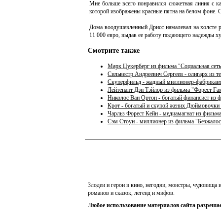
Мне больше всего понравился сюжетная линия с кар
которой изображены красные пятна на белом фоне. С
Дома воодушевленный Дрисс намалевал на холсте р
11 000 евро, выдав ее работу подающего надежды ху
Смотрите также
Марк Цукерберг из фильма "Социальная сеть"
Сильвестр Андреевич Сергеев - олигарх из т
Скуперфильд - жадный миллионер-фабрикант 
Лейтенант Дэн Тэйлор из фильма "Форест Га
Николос Ван Ортон - богатый финансист из 
Крот - богатый и скупой жених Дюймовочки 
Чарльз Форест Кейн - медиамагнат из фильм
Сэм Стоун - миллионер из фильма "Безжало
Злодеи и герои в кино, негодяи, монстры, чудовища
романов и сказок, легенд и мифов.
Любое использование материалов сайта разрешае