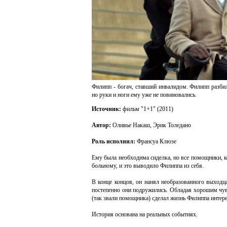
Филипп - богач, ставший инвалидом. Филипп разбил
но руки и ноги ему уже не повиновались.
Источник:
фильм "1+1" (2011)
Автор:
Оливье Накаш, Эрик Толедано
Роль исполнил:
Франсуа Клюзе
Ему была необходима сиделка, но все помощники, к
больному, и это выводило Филиппа из себя.
В конце концов, он нанял необразованного выходца
постепенно они подружились. Обладая хорошим чув
(так звали помощника) сделал жизнь Филиппа интерес
История основана на реальных событиях.