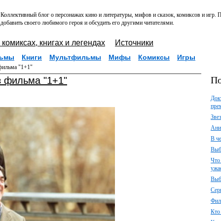
Коллективный блог о персонажах кино и литературы, мифов и сказок, комиксов и игр.
добавить своего любимого героя и обсудить его другими читателями.
 комиксах, книгах и легендах
Источники
ьмы
Книги
Мультфильмы
Мифы
Комиксы
Игры
фильма "1+1"
По
з фильма "1+1"
Док
пре
Зве
Ани
В ч
Выб
Что
ужа
Выб
Сер
Фил
Кто