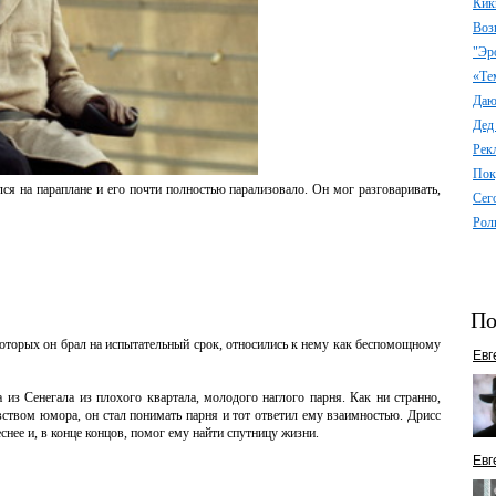
Кик
Воз
"Эр
«Те
Даю 
Дед
Рек
Пок
ся на параплане и его почти полностью парализовало. Он мог разговаривать,
Сег
Рол
По
оторых он брал на испытательный срок, относились к нему как беспомощному
Евг
 из Сенегала из плохого квартала, молодого наглого парня. Как ни странно,
ством юмора, он стал понимать парня и тот ответил ему взаимностью. Дрисс
нее и, в конце концов, помог ему найти спутницу жизни.
Евг