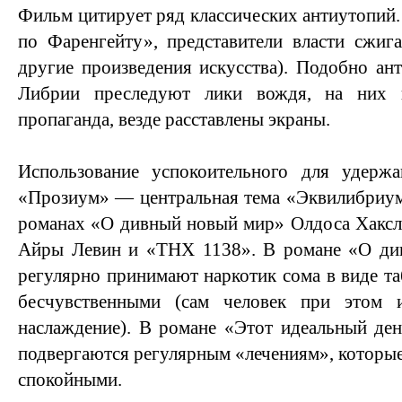
Фильм цитирует ряд классических антиутопий.
по Фаренгейту», представители власти сжиг
другие произведения искусства). Подобно ан
Либрии преследуют лики вождя, на них 
пропаганда, везде расставлены экраны.
Использование успокоительного для удерж
«Прозиум» — центральная тема «Эквилибриум
романах «О дивный новый мир» Олдоса Хаксл
Айры Левин и «THX 1138». В романе «О ди
регулярно принимают наркотик сома в виде та
бесчувственными (сам человек при этом и
наслаждение). В романе «Этот идеальный де
подвергаются регулярным «лечениям», которы
спокойными.