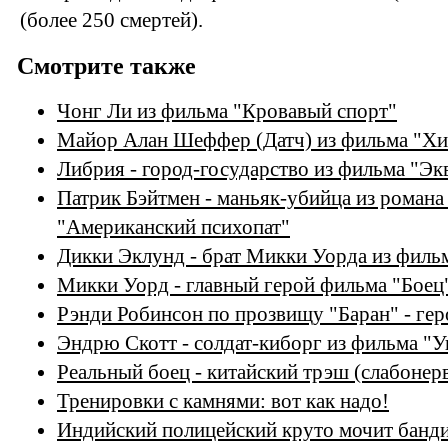
(более 250 смертей).
Смотрите также
Чонг Ли из фильма "Кровавый спорт"
Майор Алан Шеффер (Датч) из фильма "Х
Либрия - город-государство из фильма "Э
Патрик Бэйтмен - маньяк-убийца из роман
"Американский психопат"
Дикки Эклунд - брат Микки Уорда из филь
Микки Уорд - главный герой фильма "Боец"
Рэнди Робинсон по прозвищу "Баран" - гер
Эндрю Скотт - солдат-киборг из фильма "У
Реальный боец - китайский трэш (слабонер
Тренировки с камнями: вот как надо!
Индийский полицейский круто мочит банд