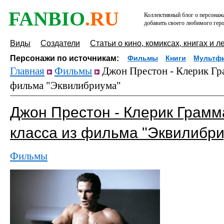
FANBIO
.RU
Коллективный блог о персонажа
добавить своего любимого геро
Виды
Создатели
Статьи о кино, комиксах, книгах и л
Персонажи по источникам:
Фильмы
Книги
Мультф
Главная
Фильмы
Джон Престон - Клерик Гра
фильма "Эквилибриума"
Джон Престон - Клерик Грамм
класса из фильма "Эквилибр
Фильмы