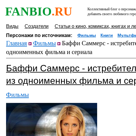
FANBIO
.RU
Коллективный блог о персонажа
добавить своего любимого геро
Виды
Создатели
Статьи о кино, комиксах, книгах и л
Персонажи по источникам:
Фильмы
Книги
Мультф
Главная
Фильмы
Баффи Саммерс - истребит
одноименных фильма и сериала
Баффи Саммерс - истребите
из одноименных фильма и се
Фильмы