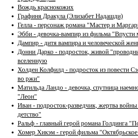
Вождь краснокожих
Графиня Дракула (Элизабет Надашди)
Гелла - персонаж романа "Мастер и Марга
Эбби - девочка-вампир из фильма "Впусти 
Дампир - дитя вампира и человеческой же
Донни Дарко - подросток, живой "проводн
вселенную
Холден Колфилд - подросток из повести С
во ржи"
Матильда Ландо - девочка, спутница наемн
"Леон"
Иван - подросток-разведчик, жертва войны
детство"
Ральф - главный герой романа Голдинга "П
Хомер Хикэм - герой фильма "Октябрьское