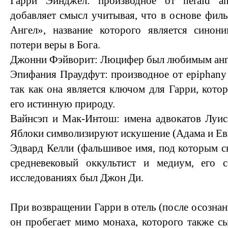
Гарри Эйнджел: производное от herald ang
добавляет смысл учитывая, что в основе фи
Ангел», название которого является сино
потери веры в Бога.
Джонни Фэйворит: Люцифер был любимым анг
Эпифания Праудфут: производное от epiphany 
так как она является ключом для Гарри, кото
его истинную природу.
Вайнсэп и Мак-Интош: имена адвокатов Луис
Яблоки символизируют искушение (Адама и Ев
Эдвард Келли (фальшивое имя, под которым с
средневековый оккультист и медиум, его 
исследованиях был Джон Ди.
При возвращении Гарри в отель (после осознани
он пробегает мимо монаха, которого также сы