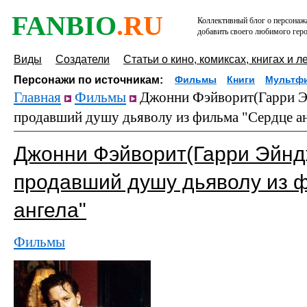
FANBIO
.RU
Коллективный блог о персонажа
добавить своего любимого геро
Виды
Создатели
Статьи о кино, комиксах, книгах и л
Персонажи по источникам:
Фильмы
Книги
Мультф
Главная
Фильмы
Джонни Фэйворит(Гарри Эй
продавший душу дьяволу из фильма "Сердце а
Джонни Фэйворит(Гарри Эйндж
продавший душу дьяволу из 
ангела"
Фильмы