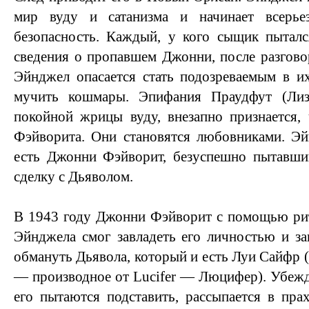
мир вуду и сатанизма и начинает всерье
безопасность. Каждый, у кого сыщик пыталс
сведения о пропавшем Джонни, после разгово
Эйнджел опасается стать подозреваемым в и
мучить кошмары. Эпифания Праудфут (Лиза
покойной жрицы вуду, внезапно признается
Фэйворита. Они становятся любовниками. Эй
есть Джонни Фэйворит, безуспешно пытавший
сделку с Дьяволом.
В 1943 году Джонни Фэйворит с помощью рит
Эйнджела смог завладеть его личностью и за
обмануть Дьявола, который и есть Луи Сайфр (
— производное от Lucifer — Люцифер). Убежд
его пытаются подставить, рассыпается в прах