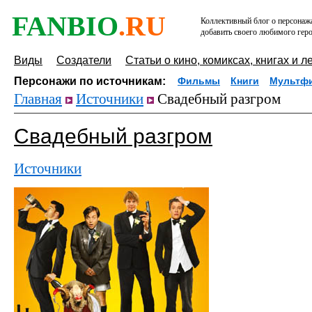
FANBIO
.RU
Коллективный блог о персонажа
добавить своего любимого геро
Виды
Создатели
Статьи о кино, комиксах, книгах и л
Персонажи по источникам:
Фильмы
Книги
Мультф
Главная
Источники
Свадебный разгром
Свадебный разгром
Источники