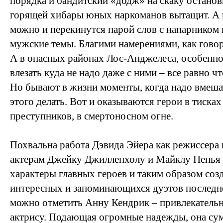
порядка и бандитский «додж» на скаку останови
горящей хибары юных наркоманов вытащит. А 
можно и перекинутся парой слов с напарником 
мужские темы. Благими намерениями, как говор
А в опасных районах Лос-Анджелеса, особенно 
влезать куда не надо даже с ними – все равно 
Но бывают в жизни моменты, когда надо вмешат
этого делать. Вот и оказываются герои в тиска
преступников, в смертоносном огне.
Похвальна работа Дэвида Эйера как режиссера 
актерам Джейку Джилленхолу и Майклу Пенья
характеры главных героев и таким образом соз
интересных и запоминающихся дуэтов последне
можно отметить Анну Кендрик – привлекатель
актрису. Подающая огромные надежды, она су