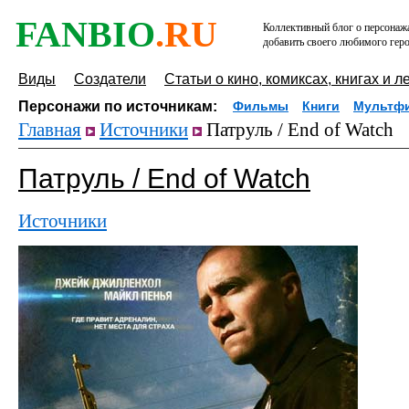
FANBIO
.RU
Коллективный блог о персонажа
добавить своего любимого геро
Виды
Создатели
Статьи о кино, комиксах, книгах и л
Персонажи по источникам:
Фильмы
Книги
Мультф
Главная
Источники
Патруль / End of Watch
Патруль / End of Watch
Источники